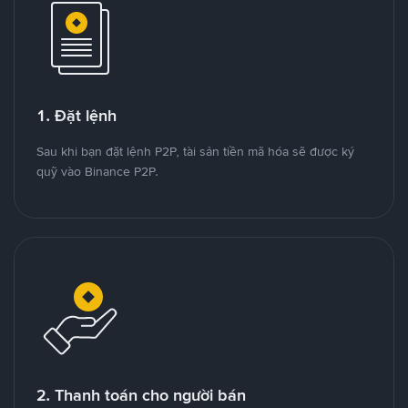
1. Đặt lệnh
Sau khi bạn đặt lệnh P2P, tài sản tiền mã hóa sẽ được ký
quỹ vào Binance P2P.
2. Thanh toán cho người bán