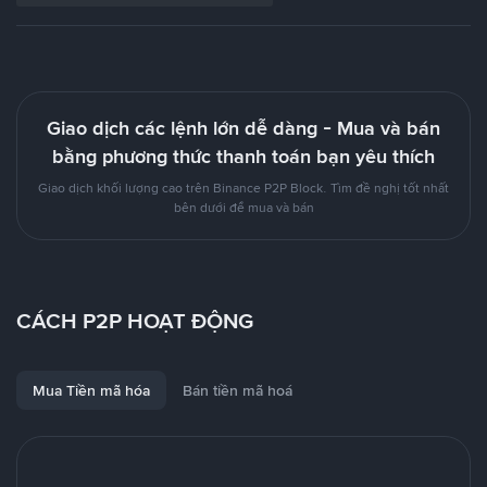
Giao dịch các lệnh lớn dễ dàng - Mua và bán
bằng phương thức thanh toán bạn yêu thích
Giao dịch khối lượng cao trên Binance P2P Block. Tìm đề nghị tốt nhất
bên dưới để mua và bán
CÁCH P2P HOẠT ĐỘNG
Mua Tiền mã hóa
Bán tiền mã hoá