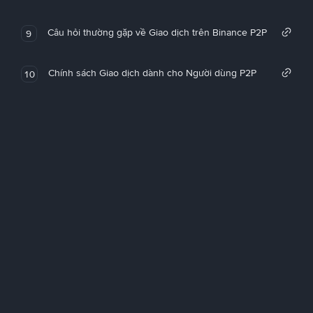
Câu hỏi thường gặp về Giao dịch trên Binance P2P
9
Chính sách Giao dịch dành cho Người dùng P2P
10