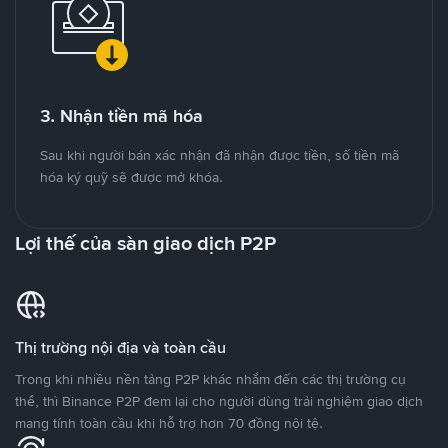
3. Nhận tiền mã hóa
Sau khi người bán xác nhận đã nhận được tiền, số tiền mã
hóa ký quỹ sẽ được mở khóa.
Lợi thế của sàn giao dịch P2P
Thị trường nội địa và toàn cầu
Trong khi nhiều nền tảng P2P khác nhắm đến các thị trường cụ
thể, thì Binance P2P đem lại cho người dùng trải nghiệm giao dịch
mang tính toàn cầu khi hỗ trợ hơn 70 đồng nội tệ.