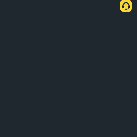
Về chúng tôi
Sản phẩm
Kinh doanh
Học hỏi
Dịch vụ
Hỗ trợ