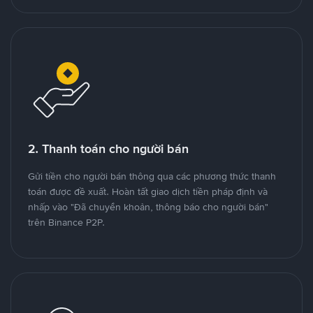
2. Thanh toán cho người bán
Gửi tiền cho người bán thông qua các phương thức thanh
toán được đề xuất. Hoàn tất giao dịch tiền pháp định và
nhấp vào "Đã chuyển khoản, thông báo cho người bán"
trên Binance P2P.