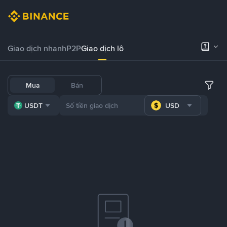
Giao dịch nhanh
P2P
Giao dịch lô
Mua
Bán
USDT
USD