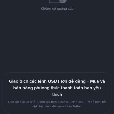
Không có quảng cáo
Giao dịch các lệnh USDT lớn dễ dàng - Mua và
bán bằng phương thức thanh toán bạn yêu
thích
Giao dịch USDT khối lượng cao trên Binance P2P Block. Tìm đề nghị tốt
nhất bên dưới để mua và bán Tether