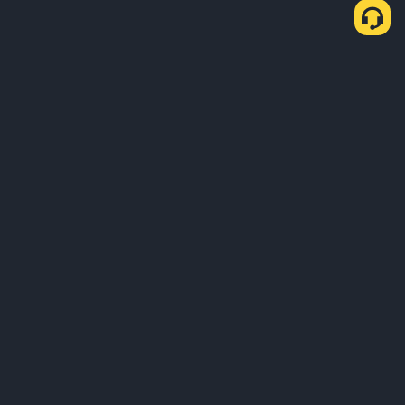
Về chúng tôi
Sản phẩm
Kinh doanh
Học hỏi
Dịch vụ
Hỗ trợ