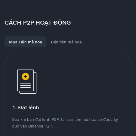
CÁCH P2P HOẠT ĐỘNG
Mua Tiền mã hóa
Bán tiền mã hoá
1. Đặt lệnh
Sau khi bạn đặt lệnh P2P, tài sản tiền mã hóa sẽ được ký
quỹ vào Binance P2P.