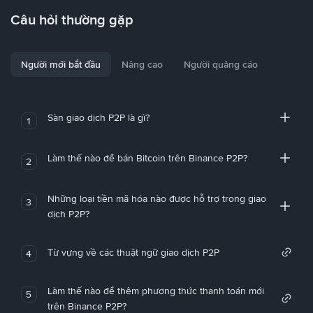
Câu hỏi thường gặp
Người mới bắt đầu
Nâng cao
Người quảng cáo
Sàn giao dịch P2P là gì?
1
Làm thế nào để bán Bitcoin trên Binance P2P?
2
Những loại tiền mã hóa nào được hỗ trợ trong giao
3
dịch P2P?
Từ vựng về các thuật ngữ giao dịch P2P
4
Làm thế nào để thêm phương thức thanh toán mới
5
trên Binance P2P?