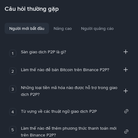
Câu hỏi thường gặp
Người mới bắt đầu
Nâng cao
Người quảng cáo
Sàn giao dịch P2P là gì?
1
Làm thế nào để bán Bitcoin trên Binance P2P?
2
Những loại tiền mã hóa nào được hỗ trợ trong giao
3
dịch P2P?
Từ vựng về các thuật ngữ giao dịch P2P
4
Làm thế nào để thêm phương thức thanh toán mới
5
trên Binance P2P?