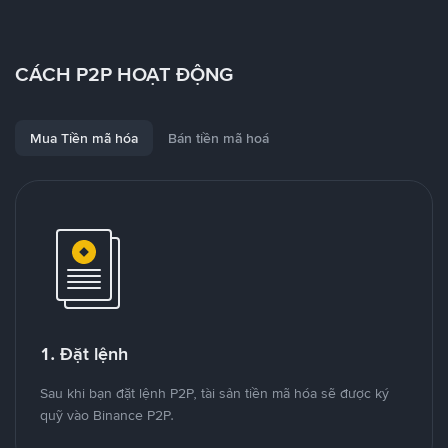
CÁCH P2P HOẠT ĐỘNG
Mua Tiền mã hóa
Bán tiền mã hoá
1. Đặt lệnh
Sau khi bạn đặt lệnh P2P, tài sản tiền mã hóa sẽ được ký
quỹ vào Binance P2P.