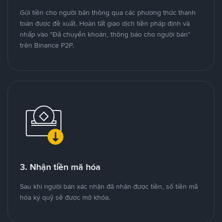
Gửi tiền cho người bán thông qua các phương thức thanh
toán được đề xuất. Hoàn tất giao dịch tiền pháp định và
nhấp vào "Đã chuyển khoản, thông báo cho người bán"
trên Binance P2P.
3. Nhận tiền mã hóa
Sau khi người bán xác nhận đã nhận được tiền, số tiền mã
hóa ký quỹ sẽ được mở khóa.