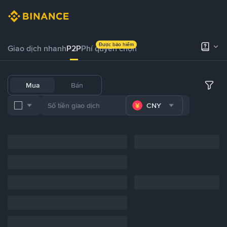
Được bảo hiểm
Giao dịch nhanh
P2P
Phí quyền chọn
Mua
Bán
CNY