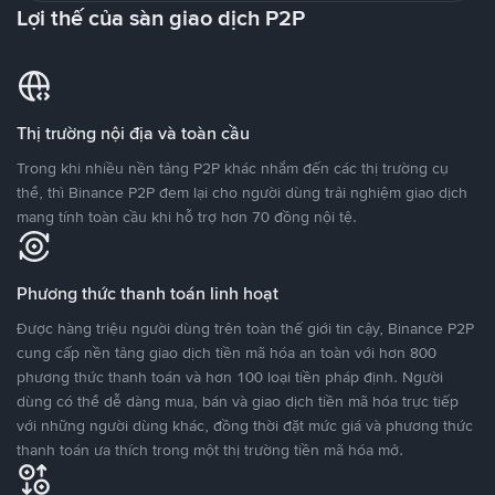
Lợi thế của sàn giao dịch P2P
Thị trường nội địa và toàn cầu
Trong khi nhiều nền tảng P2P khác nhắm đến các thị trường cụ
thể, thì Binance P2P đem lại cho người dùng trải nghiệm giao dịch
mang tính toàn cầu khi hỗ trợ hơn 70 đồng nội tệ.
Phương thức thanh toán linh hoạt
Được hàng triệu người dùng trên toàn thế giới tin cậy, Binance P2P
cung cấp nền tảng giao dịch tiền mã hóa an toàn với hơn 800
phương thức thanh toán và hơn 100 loại tiền pháp định. Người
dùng có thể dễ dàng mua, bán và giao dịch tiền mã hóa trực tiếp
với những người dùng khác, đồng thời đặt mức giá và phương thức
thanh toán ưa thích trong một thị trường tiền mã hóa mở.