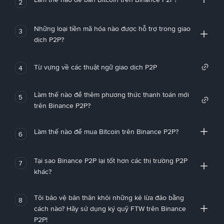
2
Những loại tiền mã hóa nào được hỗ trợ trong giao
3
dịch P2P?
Từ vựng về các thuật ngữ giao dịch P2P
4
Làm thế nào để thêm phương thức thanh toán mới
5
trên Binance P2P?
Làm thế nào để mua Bitcoin trên Binance P2P?
6
Tại sao Binance P2P lại tốt hơn các thị trường P2P
7
khác?
Tôi bảo vệ bản thân khỏi những kẻ lừa đảo bằng
8
cách nào? Hãy sử dụng ký quỹ FTW trên Binance
P2P!