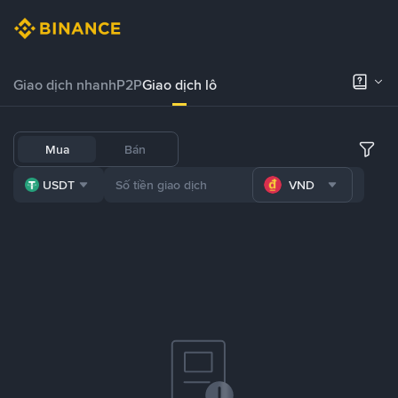
Giao dịch nhanh
P2P
Giao dịch lô
Mua
Bán
USDT
VND