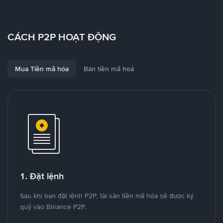
CÁCH P2P HOẠT ĐỘNG
Mua Tiền mã hóa
Bán tiền mã hoá
1. Đặt lệnh
Sau khi bạn đặt lệnh P2P, tài sản tiền mã hóa sẽ được ký
quỹ vào Binance P2P.