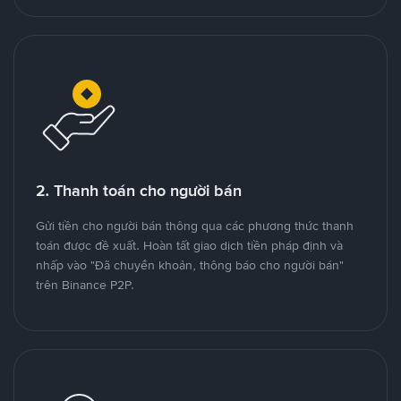
2. Thanh toán cho người bán
Gửi tiền cho người bán thông qua các phương thức thanh
toán được đề xuất. Hoàn tất giao dịch tiền pháp định và
nhấp vào "Đã chuyển khoản, thông báo cho người bán"
trên Binance P2P.