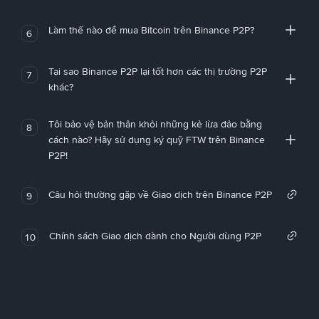
Làm thế nào để mua Bitcoin trên Binance P2P?
6
Tại sao Binance P2P lại tốt hơn các thị trường P2P
7
khác?
Tôi bảo vệ bản thân khỏi những kẻ lừa đảo bằng
8
cách nào? Hãy sử dụng ký quỹ FTW trên Binance
P2P!
Câu hỏi thường gặp về Giao dịch trên Binance P2P
9
Chính sách Giao dịch dành cho Người dùng P2P
10