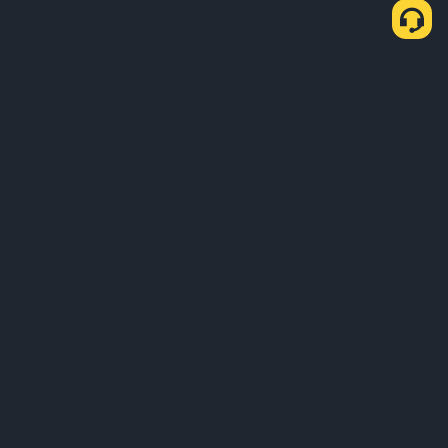
Về chúng tôi
Sản phẩm
Kinh doanh
Học hỏi
Dịch vụ
Hỗ trợ