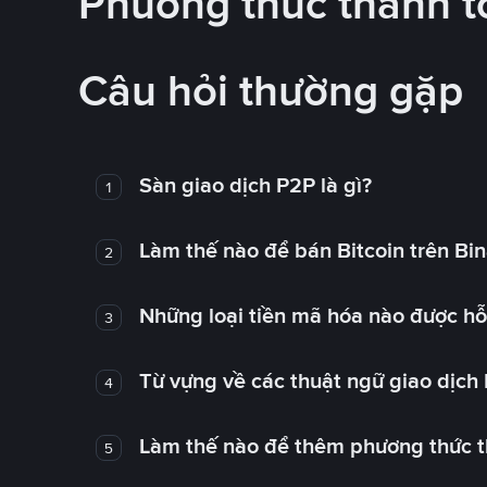
Phương thức thanh t
Câu hỏi thường gặp
Sàn giao dịch P2P là gì?
1
Làm thế nào để bán Bitcoin trên Bi
2
Những loại tiền mã hóa nào được hỗ 
3
Từ vựng về các thuật ngữ giao dịch
4
Làm thế nào để thêm phương thức t
5