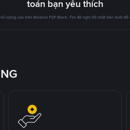
toán bạn yêu thích
ối lượng cao trên Binance P2P Block. Tìm đề nghị tốt nhất bên dưới để
ỘNG