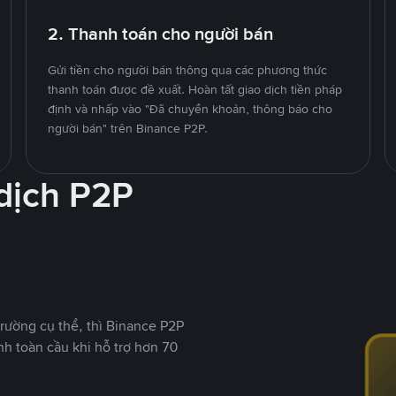
2. Thanh toán cho người bán
Gửi tiền cho người bán thông qua các phương thức
thanh toán được đề xuất. Hoàn tất giao dịch tiền pháp
định và nhấp vào "Đã chuyển khoản, thông báo cho
người bán" trên Binance P2P.
 dịch P2P
rường cụ thể, thì Binance P2P
nh toàn cầu khi hỗ trợ hơn 70