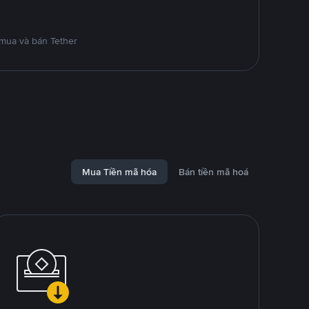
 mua và bán Tether
Mua Tiền mã hóa
Bán tiền mã hoá