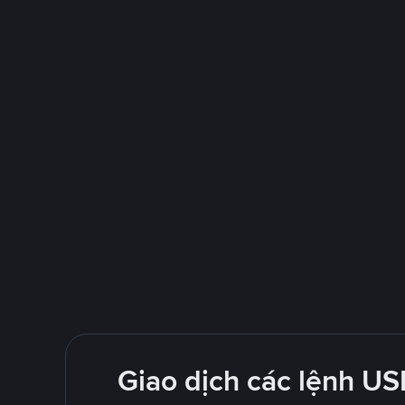
Giao dịch các lệnh U