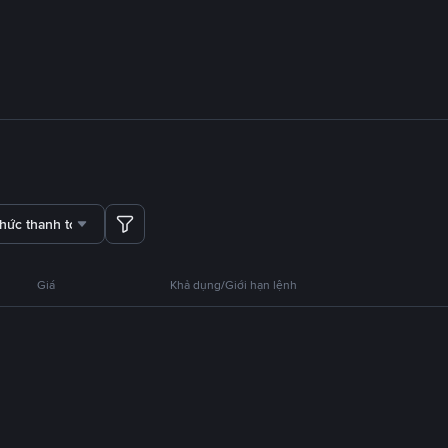
thức thanh toán
Giá
Khả dụng/Giới hạn lệnh