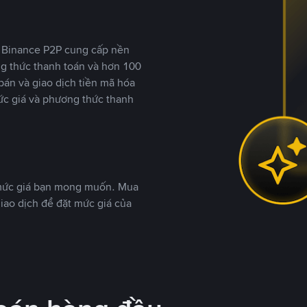
y, Binance P2P cung cấp nền
ng thức thanh toán và hơn 100
bán và giao dịch tiền mã hóa
ức giá và phương thức thanh
 mức giá bạn mong muốn. Mua
iao dịch để đặt mức giá của