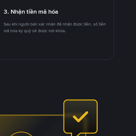
3. Nhận tiền mã hóa
Sau khi người bán xác nhận đã nhận được tiền, số tiền
mã hóa ký quỹ sẽ được mở khóa.