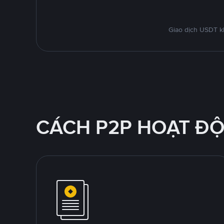
Giao dịch USDT kh
CÁCH P2P HOẠT Đ