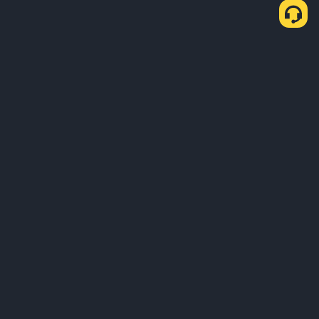
Về chúng tôi
Sản phẩm
Kinh doanh
Học hỏi
Dịch vụ
Hỗ trợ