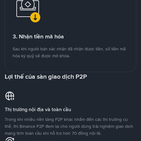
3. Nhận tiền mã hóa
Sau khi người bán xác nhận đã nhận được tiền, số tiền mã
hóa ký quỹ sẽ được mở khóa.
Lợi thế của sàn giao dịch P2P
Thị trường nội địa và toàn cầu
Trong khi nhiều nền tảng P2P khác nhắm đến các thị trường cụ
thể, thì Binance P2P đem lại cho người dùng trải nghiệm giao dịch
mang tính toàn cầu khi hỗ trợ hơn 70 đồng nội tệ.