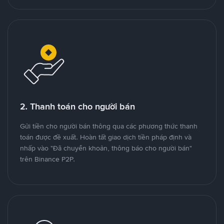
2. Thanh toán cho người bán
Gửi tiền cho người bán thông qua các phương thức thanh
toán được đề xuất. Hoàn tất giao dịch tiền pháp định và
nhấp vào "Đã chuyển khoản, thông báo cho người bán"
trên Binance P2P.