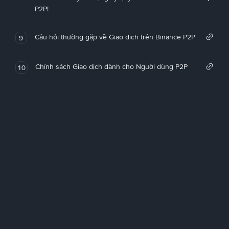
P2P!
Câu hỏi thường gặp về Giao dịch trên Binance P2P
9
Chính sách Giao dịch dành cho Người dùng P2P
10