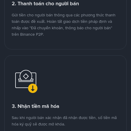
2. Thanh toán cho người bán
Gửi tiền cho người bán thông qua các phương thức thanh
toán được đề xuất. Hoàn tất giao dịch tiền pháp định và
nhấp vào "Đã chuyển khoản, thông báo cho người bán"
trên Binance P2P.
3. Nhận tiền mã hóa
Sau khi người bán xác nhận đã nhận được tiền, số tiền mã
hóa ký quỹ sẽ được mở khóa.