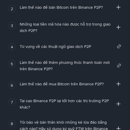
Làm thế nào để bán Bitcoin trên Binance P2P?
2
Những loại tiền mã hóa nào được hỗ trợ trong giao
3
dịch P2P?
Từ vựng về các thuật ngữ giao dịch P2P
4
Làm thế nào để thêm phương thức thanh toán mới
5
trên Binance P2P?
Làm thế nào để mua Bitcoin trên Binance P2P?
6
Tại sao Binance P2P lại tốt hơn các thị trường P2P
7
khác?
Tôi bảo vệ bản thân khỏi những kẻ lừa đảo bằng
8
cách nào? Hãy sử dụng ký quỹ FTW trên Binance