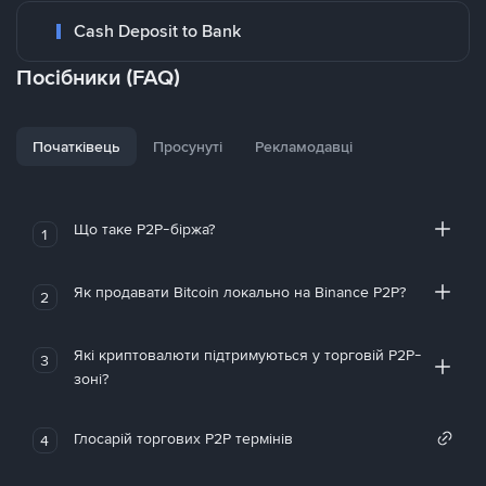
Cash Deposit to Bank
Посібники (FAQ)
Початківець
Просунуті
Рекламодавці
Що таке P2P-біржа?
1
Як продавати Bitcoin локально на Binance P2P?
2
Які криптовалюти підтримуються у торговій P2P-
3
зоні?
Глосарій торгових P2P термінів
4