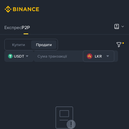
Експрес
P2P
Купити
Продати
USDT
LKR