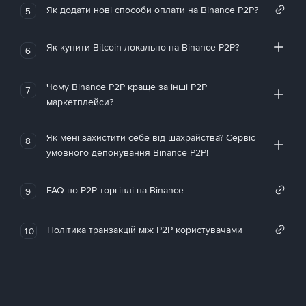
Як додати нові способи оплати на Binance P2P?
5
Як купити Bitcoin локально на Binance P2P?
6
Чому Binance P2P краще за інші P2P-
7
маркетплейси?
Як мені захистити себе від шахрайства? Сервіс
8
умовного депонування Binance P2P!
FAQ по P2P торгівлі на Binance
9
Політика транзакцій між P2P користувачами
10