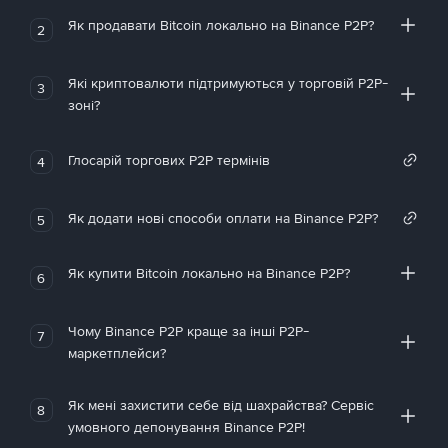
Як продавати Bitcoin локально на Binance P2P?
2
Які криптовалюти підтримуються у торговій P2P-
3
зоні?
Глосарій торгових P2P термінів
4
Як додати нові способи оплати на Binance P2P?
5
Як купити Bitcoin локально на Binance P2P?
6
Чому Binance P2P краще за інші P2P-
7
маркетплейси?
Як мені захистити себе від шахрайства? Сервіс
8
умовного депонування Binance P2P!