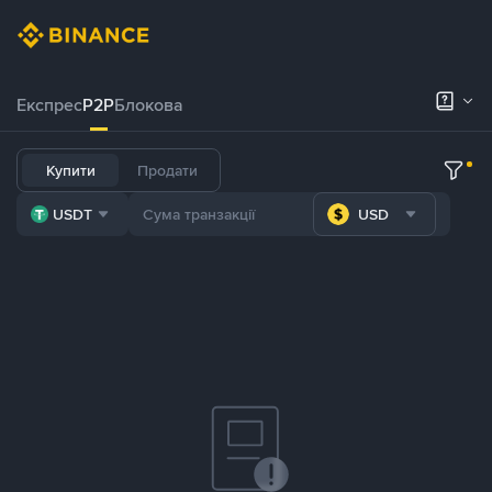
Експрес
P2P
Блокова
Купити
Продати
USDT
USD