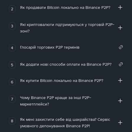
Як продавати Bitcoin локально на Binance P2P?
2
Які криптовалюти підтримуються у торговій P2P-
3
зоні?
Глосарій торгових P2P термінів
4
Як додати нові способи оплати на Binance P2P?
5
Як купити Bitcoin локально на Binance P2P?
6
Чому Binance P2P краще за інші P2P-
7
маркетплейси?
Як мені захистити себе від шахрайства? Сервіс
8
умовного депонування Binance P2P!