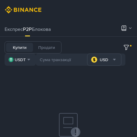
Експрес
P2P
Блокова
Купити
Продати
USDT
USD