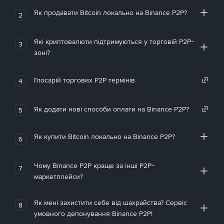
Як продавати Bitcoin локально на Binance P2P?
2
Які криптовалюти підтримуються у торговій P2P-
3
зоні?
Глосарій торгових P2P термінів
4
Як додати нові способи оплати на Binance P2P?
5
Як купити Bitcoin локально на Binance P2P?
6
Чому Binance P2P краще за інші P2P-
7
маркетплейси?
Як мені захистити себе від шахрайства? Сервіс
8
умовного депонування Binance P2P!