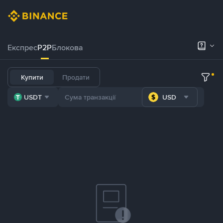
Експрес
P2P
Блокова
Купити
Продати
USDT
USD