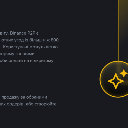
іту, Binance P2P є
тних угод із більш ніж 800
. Користувачі можуть легко
напряму з іншими
оби оплати на відкритому
та продажу за обраними
них ордерів, або створюйте