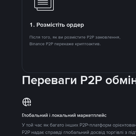
1. Розмістіть ордер
Після того, як ви розмістите P2P замовлення,
Binance P2P перекаже криптоактив.
Переваги P2P обмі
Глобальний і локальний маркетплейс
У той час як багато інших P2P-платформ орієнтован
P2P надає справді глобальний досвід торгівлі з пі