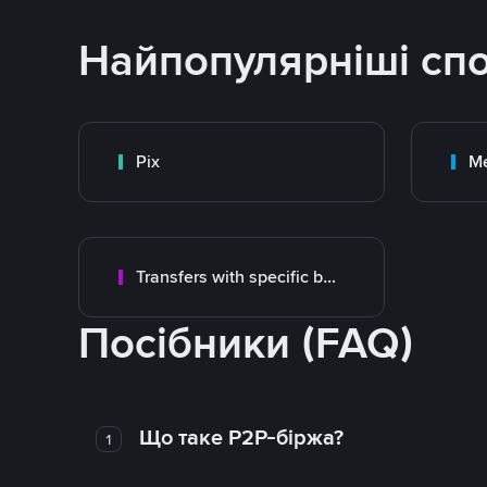
Найпопулярніші сп
Pix
M
Transfers with specific bank
Посібники (FAQ)
Що таке P2P-біржа?
1