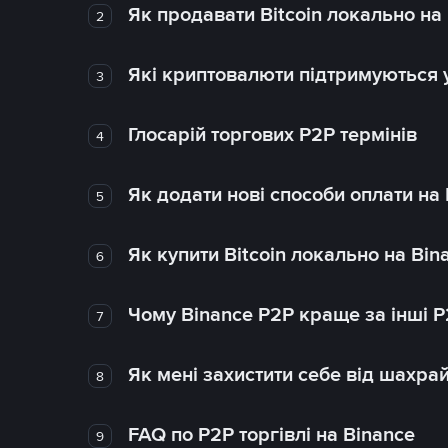
Як продавати Bitcoin локально на
2
Які криптовалюти підтримуються у
3
Глосарій торгових P2P термінів
4
Як додати нові способи оплати на
5
Як купити Bitcoin локально на Bin
6
Чому Binance P2P краще за інші 
7
Як мені захистити себе від шахра
8
FAQ по P2P торгівлі на Binance
9