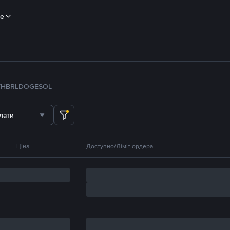
ше
TH
BRL
DOGE
SOL
лати
Ціна
Доступно/Ліміт ордера