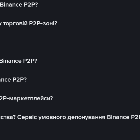
 Binance P2P?
 торговій P2P-зоні?
 Binance P2P?
ance P2P?
P2P-маркетплейси?
йства? Сервіс умовного депонування Binance P2