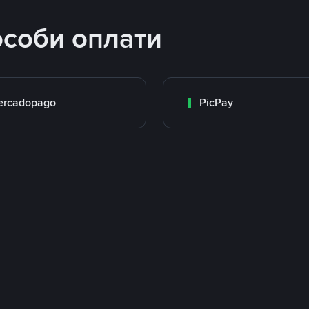
особи оплати
ercadopago
PicPay