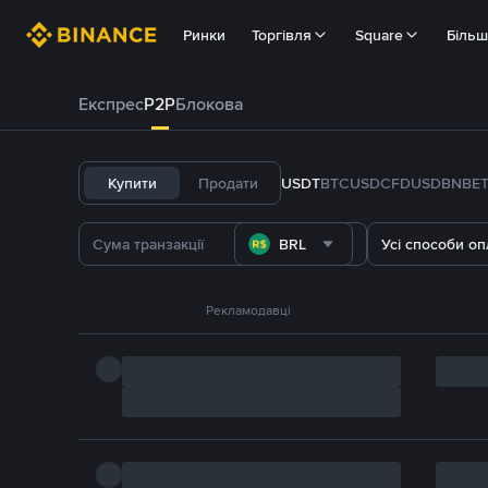
Ринки
Торгівля
Square
Біль
Експрес
P2P
Блокова
Купити
Продати
USDT
BTC
USDC
FDUSD
BNB
E
BRL
Усі способи оп
Рекламодавці