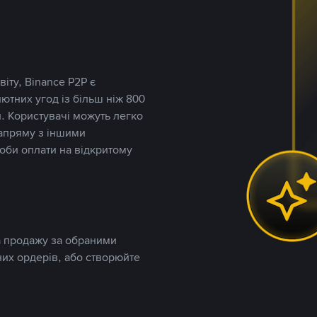
іту, Binance P2P є
тних угод із більш ніж 800
. Користувачі можуть легко
напряму з іншими
оби оплати на відкритому
та продажу за обраними
них ордерів, або створюйте