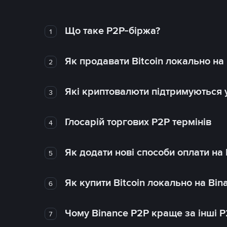
Що таке P2P-біржа?
1
Як продавати Bitcoin локально на
2
Які криптовалюти підтримуються у
3
Глосарій торгових P2P термінів
4
Як додати нові способи оплати на
5
Як купити Bitcoin локально на Bin
6
Чому Binance P2P краще за інші 
7