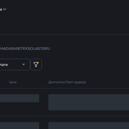
ше
TH
ADA
SHIB
TRX
SOL
ASTER
U
лати
Ціна
Доступно/Ліміт ордера