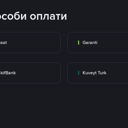
особи оплати
raat
Garanti
kifBank
Kuveyt Turk