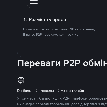
1. Розмістіть ордер
Після того, як ви розмістите P2P замовлення,
Binance P2P перекаже криптоактив.
Переваги P2P обмі
Глобальний і локальний маркетплейс
У той час як багато інших P2P-платформ орієнтован
P2P надає справді глобальний досвід торгівлі з пі