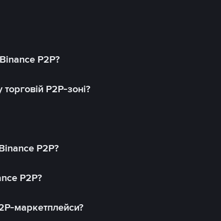
 Binance P2P?
 торговій P2P-зоні?
 Binance P2P?
ance P2P?
P2P-маркетплейси?