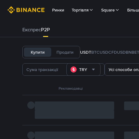
Ринки
Торгівля
Square
Біль
Експрес
P2P
Купити
Продати
USDT
BTC
USDC
FDUSD
BNB
E
TRY
Усі способи оп
Рекламодавці