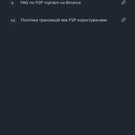
FAQ по P2P торгівлі на Binance
9
Політика транзакцій між P2P користувачами
10