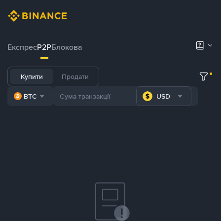
Експрес
P2P
Блокова
Купити
Продати
BTC
USD