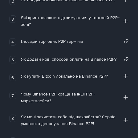
2
Які криптовалюти підтримуються у торговій P2P-
3
зоні?
Глосарій торгових P2P термінів
4
Як додати нові способи оплати на Binance P2P?
5
Як купити Bitcoin локально на Binance P2P?
6
Чому Binance P2P краще за інші P2P-
7
маркетплейси?
Як мені захистити себе від шахрайства? Сервіс
8
умовного депонування Binance P2P!