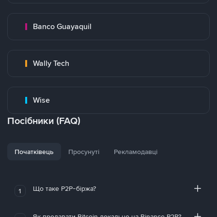
Banco Guayaquil
Wally Tech
Wise
Посібники (FAQ)
Початківець
Просунуті
Рекламодавці
Що таке P2P-біржа?
1
Як продавати Bitcoin локально на Binance P2P?