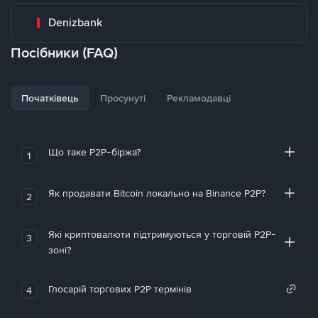
Denizbank
Посібники (FAQ)
Початківець
Просунуті
Рекламодавці
Що таке P2P-біржа?
1
Як продавати Bitcoin локально на Binance P2P?
2
Які криптовалюти підтримуються у торговій P2P-
3
зоні?
Глосарій торгових P2P термінів
4