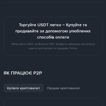
Торгуйте USDT легко – Купуйте та
продавайте за допомогою улюблених
способів оплати
Обмінюйте USDT на Binance P2P. Знайдіть найкращі пропозиції
нижче для купівлі та продажу Tether
ЯК ПРАЦЮЄ P2P
Купівля криптовалют
Продаж криптовалют