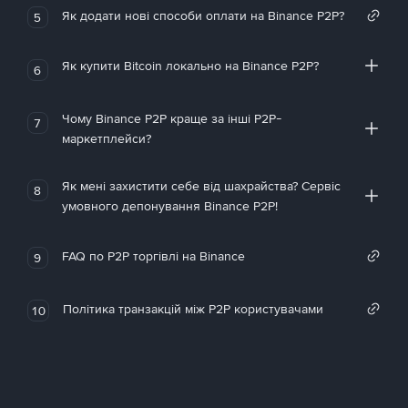
Як додати нові способи оплати на Binance P2P?
5
Як купити Bitcoin локально на Binance P2P?
6
Чому Binance P2P краще за інші P2P-
7
маркетплейси?
Як мені захистити себе від шахрайства? Сервіс
8
умовного депонування Binance P2P!
FAQ по P2P торгівлі на Binance
9
Політика транзакцій між P2P користувачами
10