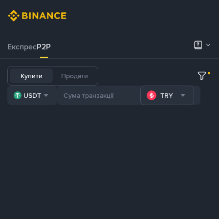
Експрес
P2P
Купити
Продати
USDT
TRY