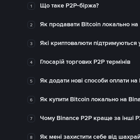
Що таке P2P-біржа?
1
Як продавати Bitcoin локально на
2
Які криптовалюти підтримуються у
3
Глосарій торгових P2P термінів
4
Як додати нові способи оплати на
5
Як купити Bitcoin локально на Bin
6
Чому Binance P2P краще за інші 
7
Як мені захистити себе від шахра
8