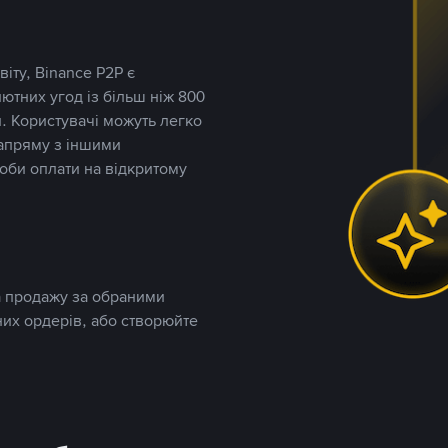
іту, Binance P2P є
тних угод із більш ніж 800
. Користувачі можуть легко
напряму з іншими
оби оплати на відкритому
та продажу за обраними
них ордерів, або створюйте