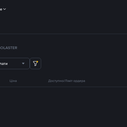
ше
SOL
ASTER
лати
Ціна
Доступно/Ліміт ордера