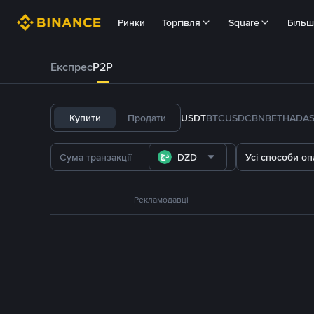
Ринки
Торгівля
Square
Біль
Експрес
P2P
Купити
Продати
USDT
BTC
USDC
BNB
ETH
ADA
DZD
Усі способи оп
Рекламодавці