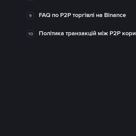
FAQ по P2P торгівлі на Binance
9
Політика транзакцій між P2P кор
10