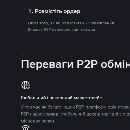
1. Розмістіть ордер
Після того, як ви розмістите P2P замовлення,
Binance P2P перекаже криптоактив.
Переваги P2P обмі
Глобальний і локальний маркетплейс
У той час як багато інших P2P-платформ орієнтован
P2P надає справді глобальний досвід торгівлі з пі
місцевих валют.