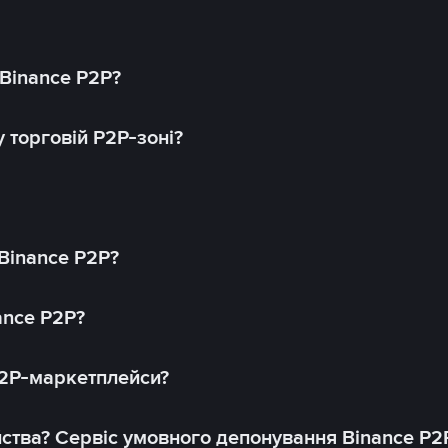
 Binance P2P?
 торговій P2P-зоні?
 Binance P2P?
ance P2P?
P2P-маркетплейси?
йства? Сервіс умовного депонування Binance P2