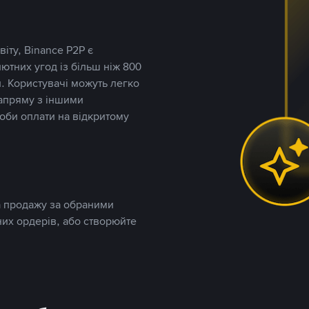
іту, Binance P2P є
тних угод із більш ніж 800
. Користувачі можуть легко
напряму з іншими
оби оплати на відкритому
та продажу за обраними
них ордерів, або створюйте