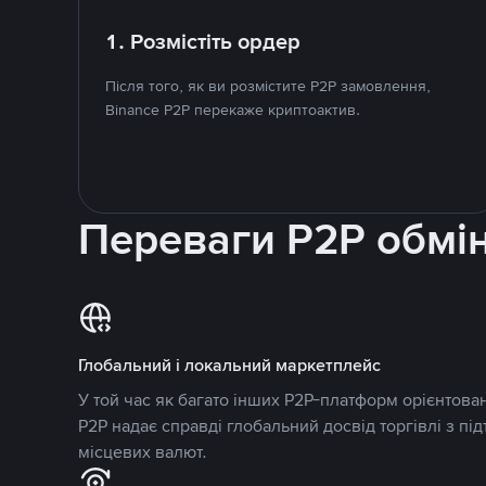
1. Розмістіть ордер
Після того, як ви розмістите P2P замовлення,
Binance P2P перекаже криптоактив.
Переваги P2P обмі
Глобальний і локальний маркетплейс
У той час як багато інших P2P-платформ орієнтован
P2P надає справді глобальний досвід торгівлі з пі
місцевих валют.