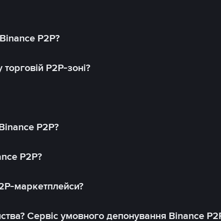
 Binance P2P?
 торговій P2P-зоні?
 Binance P2P?
ance P2P?
P2P-маркетплейси?
йства? Сервіс умовного депонування Binance P2