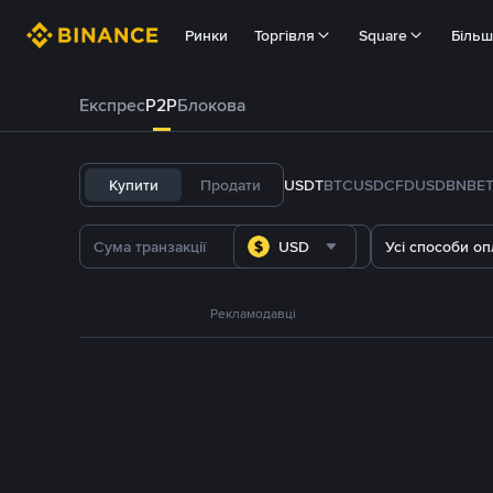
Ринки
Торгівля
Square
Біль
Експрес
P2P
Блокова
Купити
Продати
USDT
BTC
USDC
FDUSD
BNB
E
USD
Усі способи оп
Рекламодавці