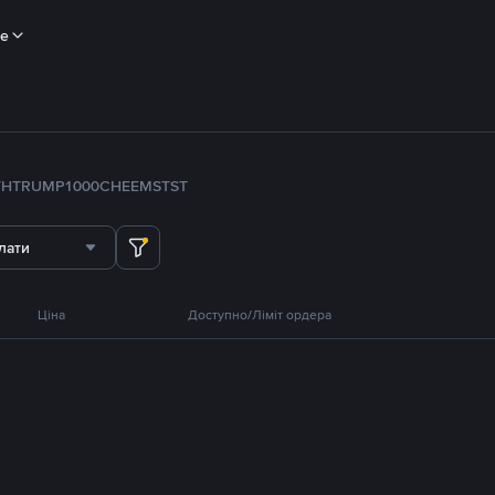
ше
TH
TRUMP
1000CHEEMS
TST
лати
Ціна
Доступно/Ліміт ордера