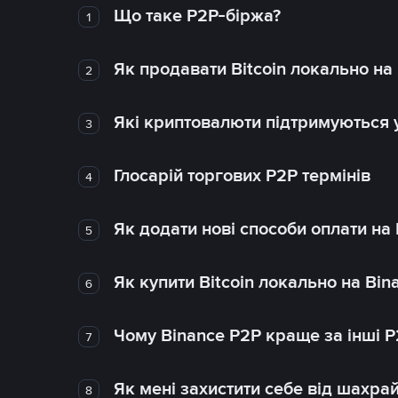
Що таке P2P-біржа?
1
Як продавати Bitcoin локально на
2
Які криптовалюти підтримуються у
3
Глосарій торгових P2P термінів
4
Як додати нові способи оплати на
5
Як купити Bitcoin локально на Bin
6
Чому Binance P2P краще за інші 
7
Як мені захистити себе від шахра
8