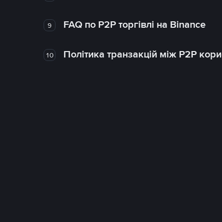
FAQ по P2P торгівлі на Binance
9
Політика транзакцій між P2P кор
10