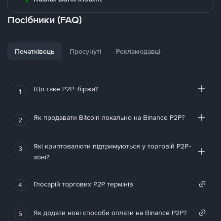
Посібники (FAQ)
Початківець
Просунуті
Рекламодавці
Що таке P2P-біржа?
1
Як продавати Bitcoin локально на Binance P2P?
2
Які криптовалюти підтримуються у торговій P2P-
3
зоні?
Глосарій торгових P2P термінів
4
Як додати нові способи оплати на Binance P2P?
5