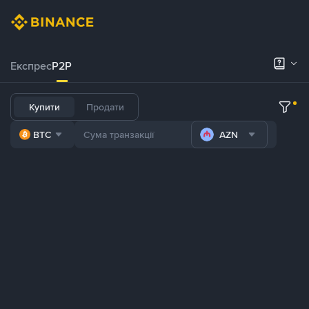
Експрес
P2P
Купити
Продати
BTC
AZN