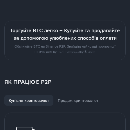
Торгуйте BTC легко – Купуйте та продавайте
за допомогою улюблених способів оплати
Обмінюйте BTC на Binance P2P. Знайдіть найкращі пропозиції
нижче для купівлі та продажу Bitcoin
ЯК ПРАЦЮЄ P2P
Купівля криптовалют
Продаж криптовалют