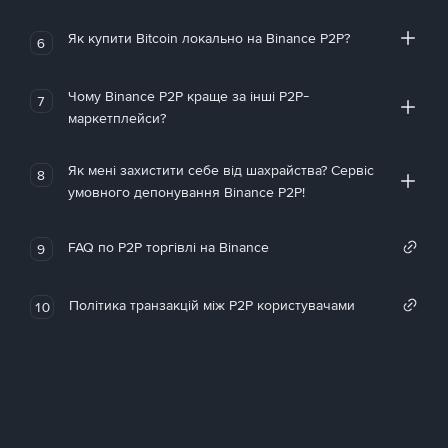
Як купити Bitcoin локально на Binance P2P?
6
Чому Binance P2P краще за інші P2P-
7
маркетплейси?
Як мені захистити себе від шахрайства? Сервіс
8
умовного депонування Binance P2P!
FAQ по P2P торгівлі на Binance
9
Політика транзакцій між P2P користувачами
10