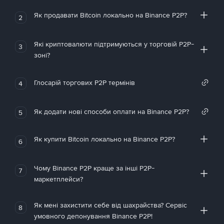
Як продавати Bitcoin локально на Binance P2P?
2
Які криптовалюти підтримуються у торговій P2P-
3
зоні?
Глосарій торгових P2P термінів
4
Як додати нові способи оплати на Binance P2P?
5
Як купити Bitcoin локально на Binance P2P?
6
Чому Binance P2P краще за інші P2P-
7
маркетплейси?
Як мені захистити себе від шахрайства? Сервіс
8
умовного депонування Binance P2P!