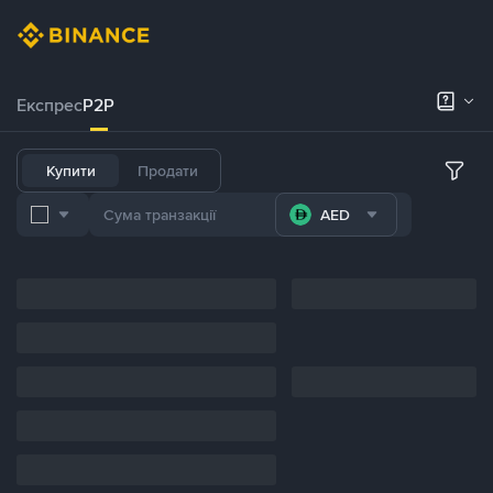
Експрес
P2P
Купити
Продати
AED