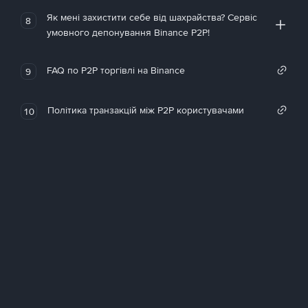
Як мені захистити себе від шахрайства? Сервіс
8
умовного депонування Binance P2P!
FAQ по P2P торгівлі на Binance
9
Політика транзакцій між P2P користувачами
10