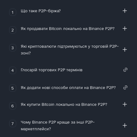
Що таке P2P-біржа?
1
Як продавати Bitcoin локально на Binance P2P?
2
Які криптовалюти підтримуються у торговій P2P-
3
зоні?
Глосарій торгових P2P термінів
4
Як додати нові способи оплати на Binance P2P?
5
Як купити Bitcoin локально на Binance P2P?
6
Чому Binance P2P краще за інші P2P-
7
маркетплейси?