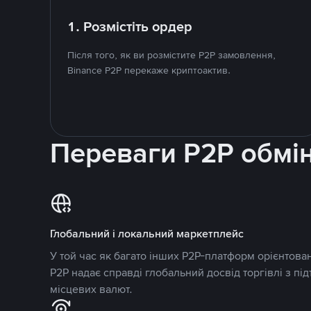
1. Розмістіть ордер
Після того, як ви розмістите P2P замовлення,
Binance P2P перекаже криптоактив.
Переваги P2P обмі
Глобальний і локальний маркетплейс
У той час як багато інших P2P-платформ орієнтован
P2P надає справді глобальний досвід торгівлі з пі
місцевих валют.