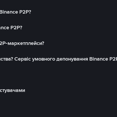
 Binance P2P?
ance P2P?
P2P-маркетплейси?
йства? Сервіс умовного депонування Binance P2
истувачами