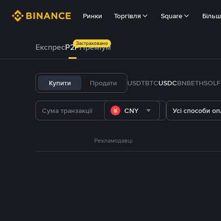
Ринки
Торгівля
Square
Біль
Застраховано
Експрес
P2P
Преміум
Купити
Продати
USDT
BTC
USDC
BNB
ETH
SOL
CNY
Усі способи оп
Рекламодавці