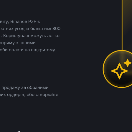
іту, Binance P2P є
тних угод із більш ніж 800
. Користувачі можуть легко
напряму з іншими
оби оплати на відкритому
та продажу за обраними
них ордерів, або створюйте