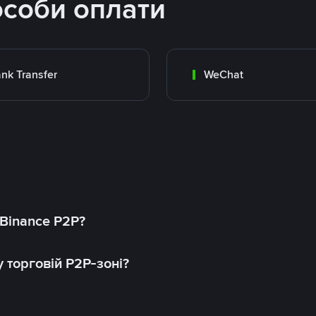
особи оплати
nk Transfer
WeChat
 Binance P2P?
 торговій P2P-зоні?