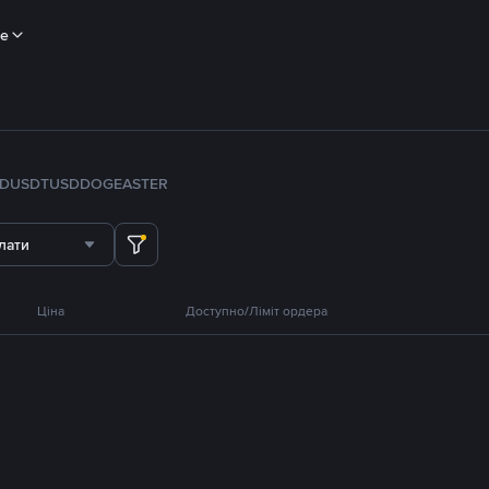
ше
FDUSD
TUSD
DOGE
ASTER
лати
Ціна
Доступно/Ліміт ордера