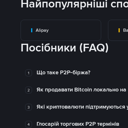
Найпопулярніші сп
Alipay
Ba
Посібники (FAQ)
Що таке P2P-біржа?
1
Як продавати Bitcoin локально на
2
Які криптовалюти підтримуються у
3
Глосарій торгових P2P термінів
4