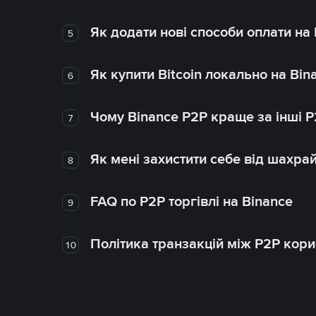
Як додати нові способи оплати на
5
Як купити Bitcoin локально на Bin
6
Чому Binance P2P краще за інші 
7
Як мені захистити себе від шахра
8
FAQ по P2P торгівлі на Binance
9
Політика транзакцій між P2P кор
10