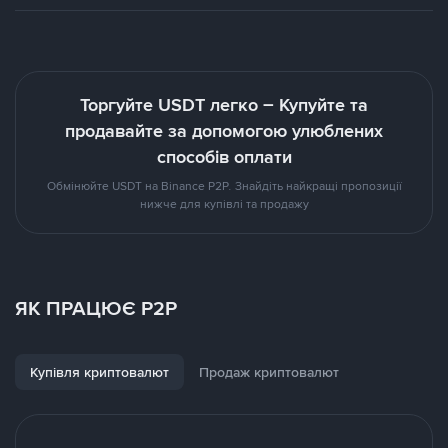
Торгуйте USDT легко – Купуйте та
продавайте за допомогою улюблених
способів оплати
Обмінюйте USDT на Binance P2P. Знайдіть найкращі пропозиції
нижче для купівлі та продажу
ЯК ПРАЦЮЄ P2P
Купівля криптовалют
Продаж криптовалют