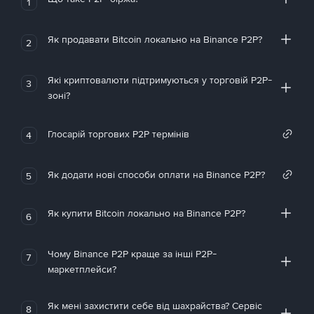
1
Як продавати Bitcoin локально на Binance P2P?
2
Які криптовалюти підтримуються у торговій P2P-
3
зоні?
Глосарій торгових P2P термінів
4
Як додати нові способи оплати на Binance P2P?
5
Як купити Bitcoin локально на Binance P2P?
6
Чому Binance P2P краще за інші P2P-
7
маркетплейси?
Як мені захистити себе від шахрайства? Сервіс
8