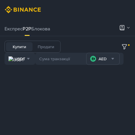
Експрес
P2P
Блокова
Купити
Продати
USDT
AED