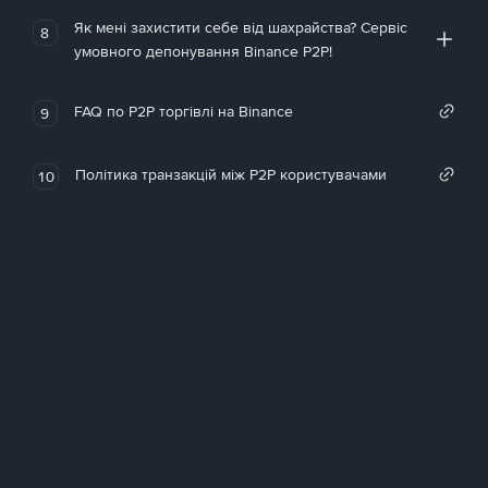
Як мені захистити себе від шахрайства? Сервіс
8
умовного депонування Binance P2P!
FAQ по P2P торгівлі на Binance
9
Політика транзакцій між P2P користувачами
10