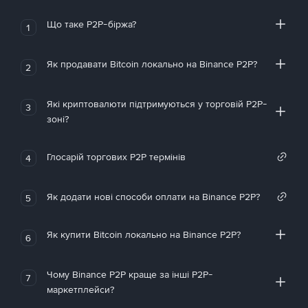
Що таке P2P-біржа?
1
Як продавати Bitcoin локально на Binance P2P?
2
Які криптовалюти підтримуються у торговій P2P-
3
зоні?
Глосарій торгових P2P термінів
4
Як додати нові способи оплати на Binance P2P?
5
Як купити Bitcoin локально на Binance P2P?
6
Чому Binance P2P краще за інші P2P-
7
маркетплейси?