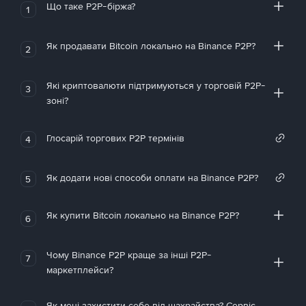
Що таке P2P-біржа?
1
Як продавати Bitcoin локально на Binance P2P?
2
Які криптовалюти підтримуються у торговій P2P-
3
зоні?
Глосарій торгових P2P термінів
4
Як додати нові способи оплати на Binance P2P?
5
Як купити Bitcoin локально на Binance P2P?
6
Чому Binance P2P краще за інші P2P-
7
маркетплейси?
Як мені захистити себе від шахрайства? Сервіс