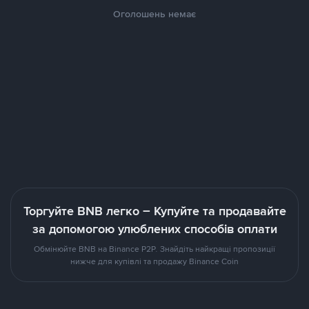
Оголошень немає
Торгуйте BNB легко – Купуйте та продавайте
за допомогою улюблених способів оплати
Обмінюйте BNB на Binance P2P. Знайдіть найкращі пропозиції
нижче для купівлі та продажу Binance Coin