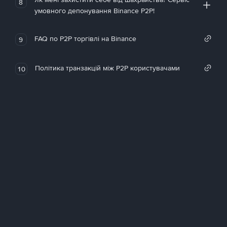
8
умовного депонування Binance P2P!
FAQ по P2P торгівлі на Binance
9
Політика транзакцій між P2P користувачами
10