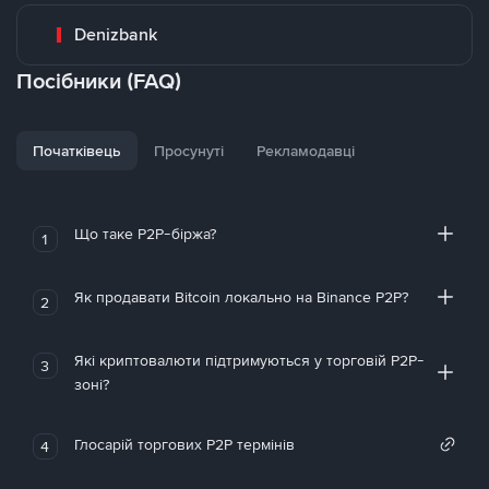
Denizbank
Посібники (FAQ)
Початківець
Просунуті
Рекламодавці
Що таке P2P-біржа?
1
Як продавати Bitcoin локально на Binance P2P?
2
Які криптовалюти підтримуються у торговій P2P-
3
зоні?
Глосарій торгових P2P термінів
4