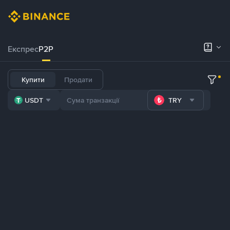
Експрес
P2P
Купити
Продати
USDT
TRY