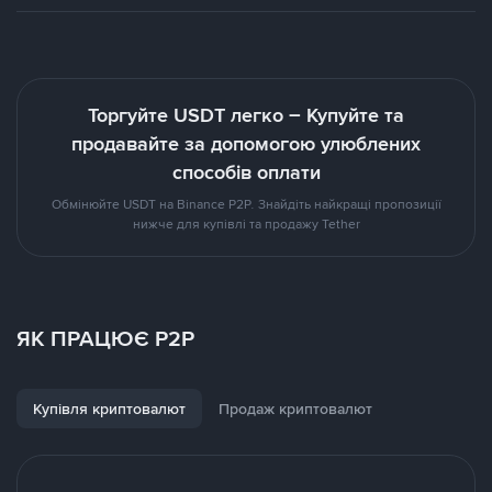
Торгуйте USDT легко – Купуйте та
продавайте за допомогою улюблених
способів оплати
Обмінюйте USDT на Binance P2P. Знайдіть найкращі пропозиції
нижче для купівлі та продажу Tether
ЯК ПРАЦЮЄ P2P
Купівля криптовалют
Продаж криптовалют