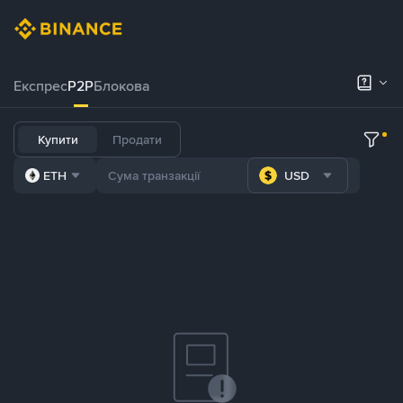
Експрес
P2P
Блокова
Купити
Продати
ETH
USD