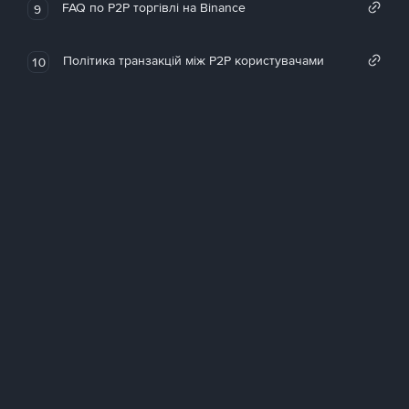
FAQ по P2P торгівлі на Binance
9
Політика транзакцій між P2P користувачами
10