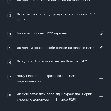
2
Які криптовалюти підтримуються у торговій P2P-
3
зоні?
Глосарій торгових P2P термінів
4
Як додати нові способи оплати на Binance P2P?
5
Як купити Bitcoin локально на Binance P2P?
6
Чому Binance P2P краще за інші P2P-
7
маркетплейси?
Як мені захистити себе від шахрайства? Сервіс
8
умовного депонування Binance P2P!