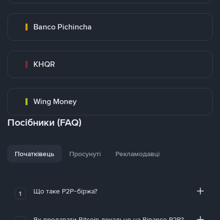
Banco Pichincha
KHQR
Wing Money
Посібники (FAQ)
Початківець
Просунуті
Рекламодавці
Що таке P2P-біржа?
1
Як продавати Bitcoin локально на Binance P2P?