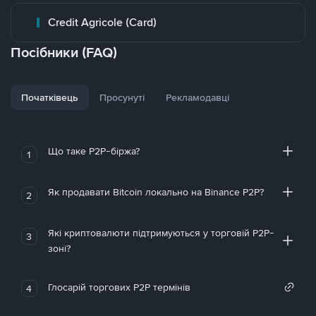
Credit Agricole (Card)
Посібники (FAQ)
Початківець
Просунуті
Рекламодавці
Що таке P2P-біржа?
1
Як продавати Bitcoin локально на Binance P2P?
2
Які криптовалюти підтримуються у торговій P2P-
3
зоні?
Глосарій торгових P2P термінів
4