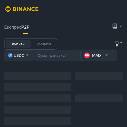
Експрес
P2P
Купити
Продати
USDC
MAD