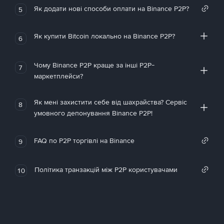
Як додати нові способи оплати на Binance P2P?
5
Як купити Bitcoin локально на Binance P2P?
6
Чому Binance P2P краще за інші P2P-
7
маркетплейси?
Як мені захистити себе від шахрайства? Сервіс
8
умовного депонування Binance P2P!
FAQ по P2P торгівлі на Binance
9
Політика транзакцій між P2P користувачами
10