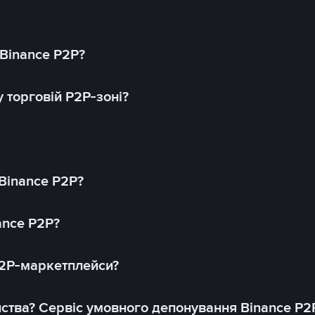
 Binance P2P?
 торговій P2P-зоні?
 Binance P2P?
ance P2P?
P2P-маркетплейси?
йства? Сервіс умовного депонування Binance P2