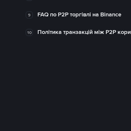
FAQ по P2P торгівлі на Binance
9
Політика транзакцій між P2P кор
10