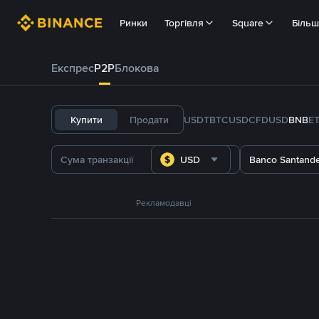
Ринки
Торгівля
Square
Біль
Експрес
P2P
Блокова
Купити
Продати
USDT
BTC
USDC
FDUSD
BNB
E
USD
Banco Santande
Рекламодавці