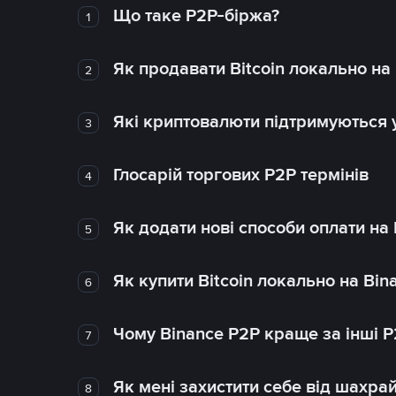
Що таке P2P-біржа?
1
Як продавати Bitcoin локально на
2
Які криптовалюти підтримуються у
3
Глосарій торгових P2P термінів
4
Як додати нові способи оплати на
5
Як купити Bitcoin локально на Bin
6
Чому Binance P2P краще за інші 
7
Як мені захистити себе від шахра
8