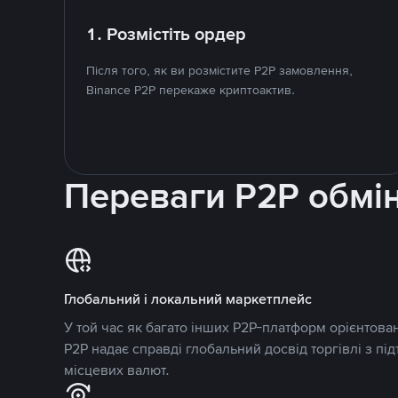
1. Розмістіть ордер
Після того, як ви розмістите P2P замовлення,
Binance P2P перекаже криптоактив.
Переваги P2P обмі
Глобальний і локальний маркетплейс
У той час як багато інших P2P-платформ орієнтован
P2P надає справді глобальний досвід торгівлі з пі
місцевих валют.