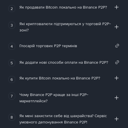
Як продавати Bitcoin локально на Binance P2P?
2
Які криптовалюти підтримуються у торговій P2P-
3
зоні?
Глосарій торгових P2P термінів
4
Як додати нові способи оплати на Binance P2P?
5
Як купити Bitcoin локально на Binance P2P?
6
Чому Binance P2P краще за інші P2P-
7
маркетплейси?
Як мені захистити себе від шахрайства? Сервіс
8
умовного депонування Binance P2P!