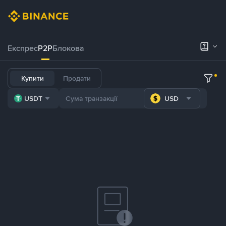
Експрес
P2P
Блокова
Купити
Продати
USDT
USD