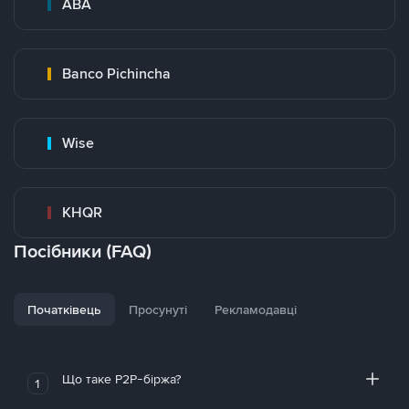
ABA
Banco Pichincha
Wise
KHQR
Посібники (FAQ)
Початківець
Просунуті
Рекламодавці
Що таке P2P-біржа?
1