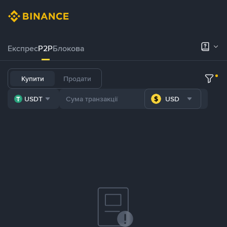
Експрес
P2P
Блокова
Купити
Продати
USDT
USD