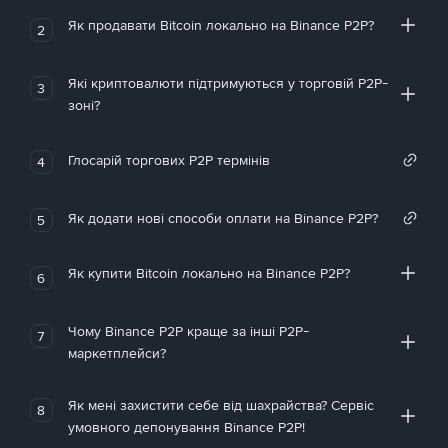
Як продавати Bitcoin локально на Binance P2P?
2
Які криптовалюти підтримуються у торговій P2P-
3
зоні?
Глосарій торгових P2P термінів
4
Як додати нові способи оплати на Binance P2P?
5
Як купити Bitcoin локально на Binance P2P?
6
Чому Binance P2P краще за інші P2P-
7
маркетплейси?
Як мені захистити себе від шахрайства? Сервіс
8
умовного депонування Binance P2P!