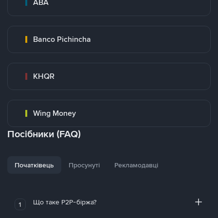
ABA
Banco Pichincha
KHQR
Wing Money
Посібники (FAQ)
Початківець
Просунуті
Рекламодавці
Що таке P2P-біржа?
1