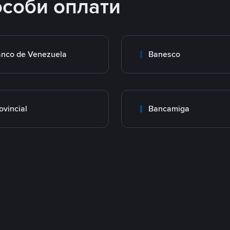
особи оплати
nco de Venezuela
Banesco
ovincial
Bancamiga