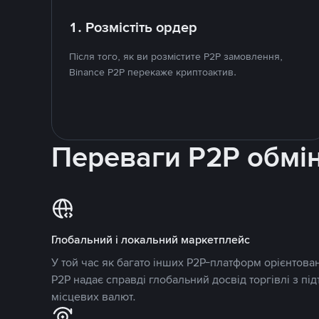
1. Розмістіть ордер
Після того, як ви розмістите P2P замовлення,
Binance P2P перекаже криптоактив.
Переваги P2P обмі
Глобальний і локальний маркетплейс
У той час як багато інших P2P-платформ орієнтован
P2P надає справді глобальний досвід торгівлі з пі
місцевих валют.