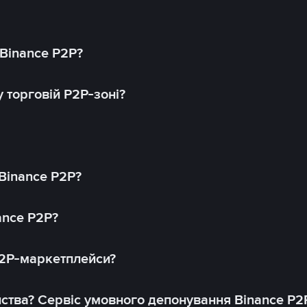
 Binance P2P?
 торговій P2P-зоні?
 Binance P2P?
ance P2P?
P2P-маркетплейси?
йства? Сервіс умовного депонування Binance P2