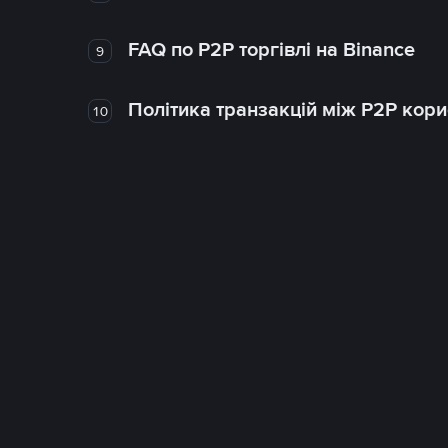
FAQ по P2P торгівлі на Binance
9
Політика транзакцій між P2P кор
10