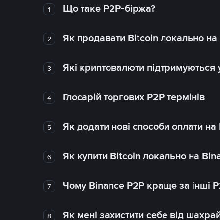
Що таке P2P-біржа?
1
Як продавати Bitcoin локально на
2
Які криптовалюти підтримуються у
3
Глосарій торгових P2P термінів
4
Як додати нові способи оплати на
5
Як купити Bitcoin локально на Bin
6
Чому Binance P2P краще за інші 
7
Як мені захистити себе від шахра
8