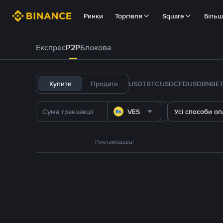
Ринки
Торгівля
Square
Біль
Експрес
P2P
Блокова
Купити
Продати
USDT
BTC
USDC
FDUSD
BNB
E
VES
Усі способи оп
Рекламодавці