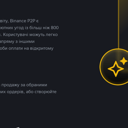
іту, Binance P2P є
тних угод із більш ніж 800
. Користувачі можуть легко
напряму з іншими
оби оплати на відкритому
та продажу за обраними
них ордерів, або створюйте