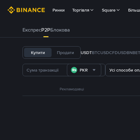
Ринки
Торгівля
Square
Біль
Експрес
P2P
Блокова
Купити
Продати
USDT
BTC
USDC
FDUSD
BNB
E
PKR
Усі способи оп
Рекламодавці