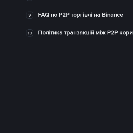
FAQ по P2P торгівлі на Binance
9
Політика транзакцій між P2P кор
10