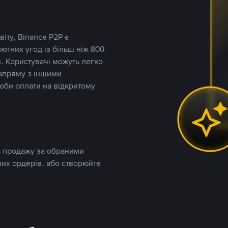
іту, Binance P2P є
тних угод із більш ніж 800
. Користувачі можуть легко
напряму з іншими
оби оплати на відкритому
та продажу за обраними
них ордерів, або створюйте