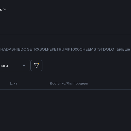
ше
TH
ADA
SHIB
DOGE
TRX
SOL
PEPE
TRUMP
1000CHEEMS
TST
DOLO
Більше
лати
Ціна
Доступно/Ліміт ордера