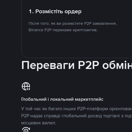
1. Розмістіть ордер
Після того, як ви розмістите P2P замовлення,
Binance P2P перекаже криптоактив.
Переваги P2P обмі
Глобальний і локальний маркетплейс
У той час як багато інших P2P-платформ орієнтован
P2P надає справді глобальний досвід торгівлі з пі
місцевих валют.