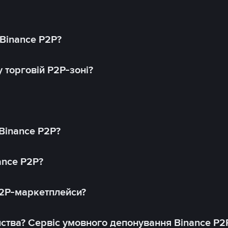
 Binance P2P?
 торговій P2P-зоні?
 Binance P2P?
ance P2P?
P2P-маркетплейси?
йства? Сервіс умовного депонування Binance P2