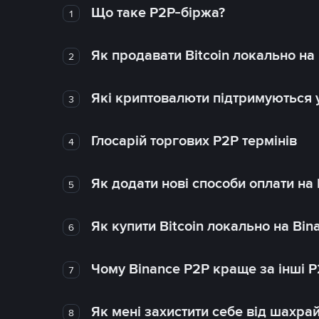
Що таке P2P-біржа?
1
Як продавати Bitcoin локально на
2
Які криптовалюти підтримуються у
3
Глосарій торгових P2P термінів
4
Як додати нові способи оплати на
5
Як купити Bitcoin локально на Bin
6
Чому Binance P2P краще за інші 
7
Як мені захистити себе від шахра
8