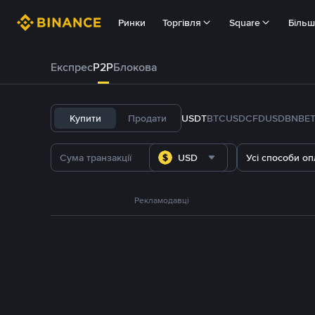
Ринки
Торгівля
Square
Біль
Експрес
P2P
Блокова
Купити
Продати
USDT
BTC
USDC
FDUSD
BNB
E
USD
Усі способи оп
Рекламодавці