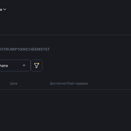
ше
TH
TRUMP
1000CHEEMS
TST
лати
Ціна
Доступно/Ліміт ордера