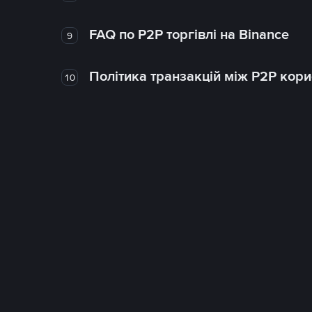
FAQ по P2P торгівлі на Binance
9
Політика транзакцій між P2P кор
10