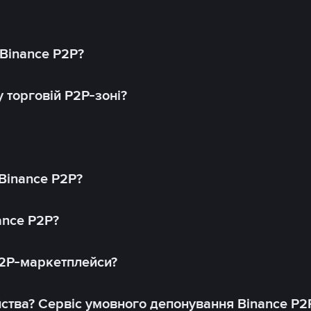
 Binance P2P?
 торговій P2P-зоні?
 Binance P2P?
ance P2P?
P2P-маркетплейси?
йства? Сервіс умовного депонування Binance P2