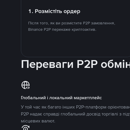
1. Розмістіть ордер
Після того, як ви розмістите P2P замовлення,
Binance P2P перекаже криптоактив.
Переваги P2P обмі
Глобальний і локальний маркетплейс
У той час як багато інших P2P-платформ орієнтован
P2P надає справді глобальний досвід торгівлі з пі
місцевих валют.