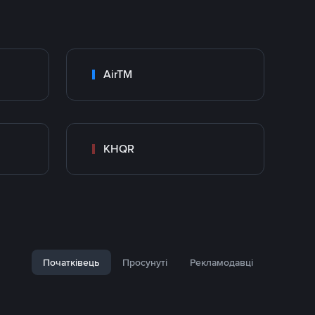
AirTM
KHQR
Початківець
Просунуті
Рекламодавці