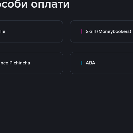
особи оплати
lle
Skrill (Moneybookers)
nco Pichincha
ABA