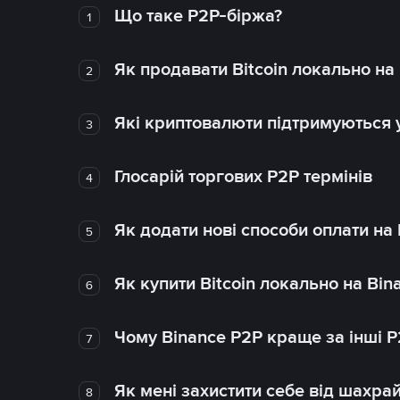
Що таке P2P-біржа?
1
Як продавати Bitcoin локально на
2
Які криптовалюти підтримуються у
3
Глосарій торгових P2P термінів
4
Як додати нові способи оплати на
5
Як купити Bitcoin локально на Bin
6
Чому Binance P2P краще за інші 
7
Як мені захистити себе від шахра
8