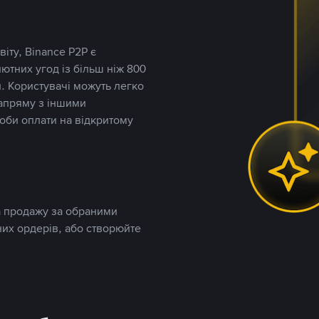
іту, Binance P2P є
тних угод із більш ніж 800
. Користувачі можуть легко
напряму з іншими
оби оплати на відкритому
та продажу за обраними
них ордерів, або створюйте