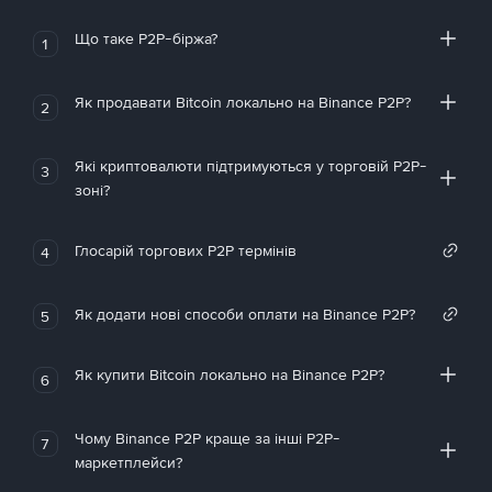
Що таке P2P-біржа?
1
Як продавати Bitcoin локально на Binance P2P?
2
Які криптовалюти підтримуються у торговій P2P-
3
зоні?
Глосарій торгових P2P термінів
4
Як додати нові способи оплати на Binance P2P?
5
Як купити Bitcoin локально на Binance P2P?
6
Чому Binance P2P краще за інші P2P-
7
маркетплейси?