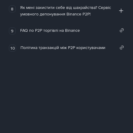
Як мені захистити себе від шахрайства? Сервіс
8
умовного депонування Binance P2P!
FAQ по P2P торгівлі на Binance
9
Політика транзакцій між P2P користувачами
10