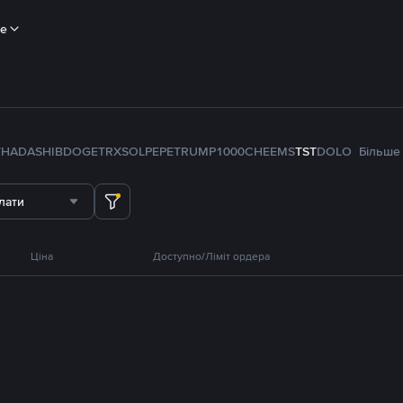
ше
TH
ADA
SHIB
DOGE
TRX
SOL
PEPE
TRUMP
1000CHEEMS
TST
DOLO
Більше
лати
Ціна
Доступно/Ліміт ордера