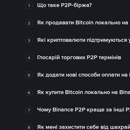
Що таке P2P-біржа?
1
Як продавати Bitcoin локально на
2
Які криптовалюти підтримуються у
3
Глосарій торгових P2P термінів
4
Як додати нові способи оплати на
5
Як купити Bitcoin локально на Bin
6
Чому Binance P2P краще за інші 
7
Як мені захистити себе від шахра
8