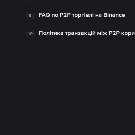
FAQ по P2P торгівлі на Binance
9
Політика транзакцій між P2P кор
10