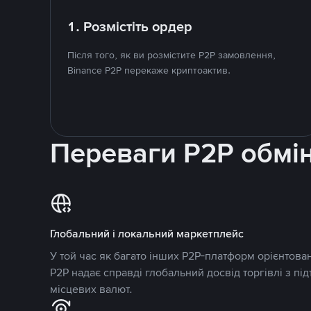
1. Розмістіть ордер
Після того, як ви розмістите P2P замовлення,
Binance P2P перекаже криптоактив.
Переваги P2P обмі
Глобальний і локальний маркетплейс
У той час як багато інших P2P-платформ орієнтован
P2P надає справді глобальний досвід торгівлі з пі
місцевих валют.