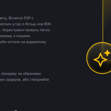
іту, Binance P2P є
тних угод із більш ніж 800
. Користувачі можуть легко
напряму з іншими
оби оплати на відкритому
та продажу за обраними
них ордерів, або створюйте