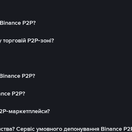
 Binance P2P?
 торговій P2P-зоні?
 Binance P2P?
ance P2P?
P2P-маркетплейси?
йства? Сервіс умовного депонування Binance P2