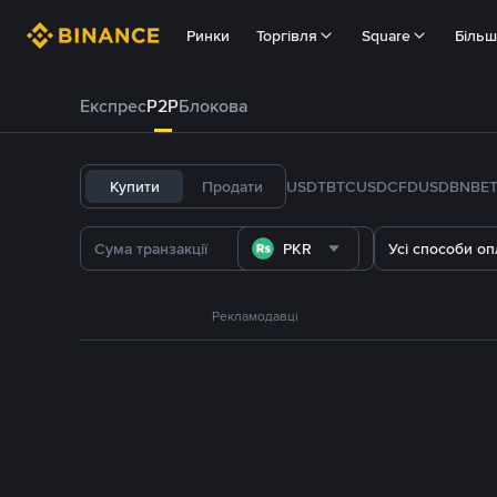
Ринки
Торгівля
Square
Біль
Експрес
P2P
Блокова
Купити
Продати
USDT
BTC
USDC
FDUSD
BNB
E
PKR
Усі способи оп
Рекламодавці