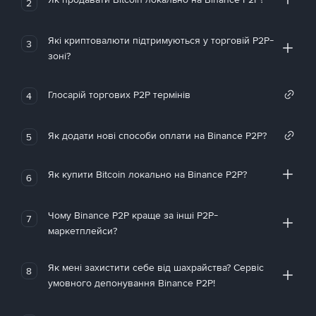
2
Які криптовалюти підтримуються у торговій P2P-
3
зоні?
Глосарій торгових P2P термінів
4
Як додати нові способи оплати на Binance P2P?
5
Як купити Bitcoin локально на Binance P2P?
6
Чому Binance P2P краще за інші P2P-
7
маркетплейси?
Як мені захистити себе від шахрайства? Сервіс
8
умовного депонування Binance P2P!