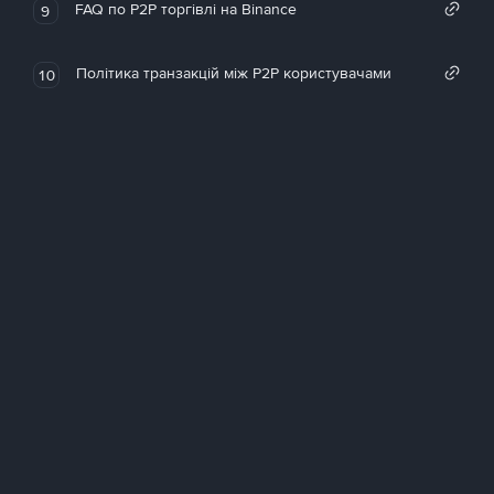
FAQ по P2P торгівлі на Binance
9
Політика транзакцій між P2P користувачами
10