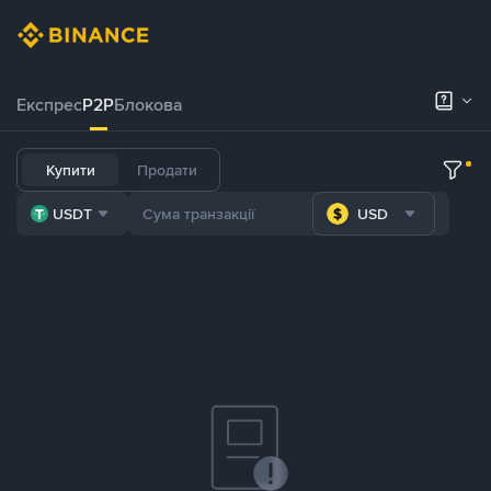
Експрес
P2P
Блокова
Купити
Продати
USDT
USD