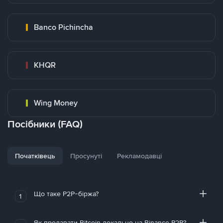
Banco Pichincha
KHQR
Wing Money
Посібники (FAQ)
Початківець
Просунуті
Рекламодавці
Що таке P2P-біржа?
1
Як продавати Bitcoin локально на Binance P2P?