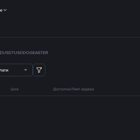
ше
FDUSD
TUSD
DOGE
ASTER
лати
Ціна
Доступно/Ліміт ордера