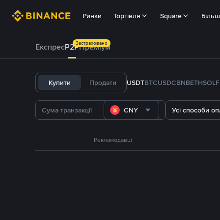
Ринки
Торгівля
Square
Біль
Застраховано
Експрес
P2P
Преміум
Купити
Продати
USDT
BTC
USDC
BNB
ETH
SOL
CNY
Усі способи оп
Рекламодавці