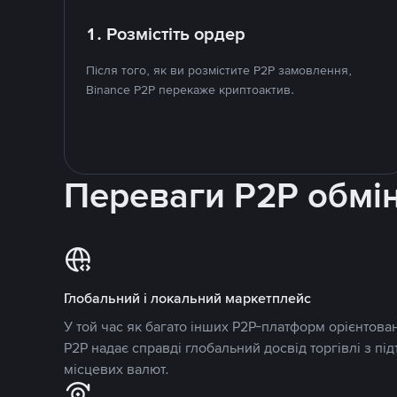
1. Розмістіть ордер
Після того, як ви розмістите P2P замовлення,
Binance P2P перекаже криптоактив.
Переваги P2P обмі
Глобальний і локальний маркетплейс
У той час як багато інших P2P-платформ орієнтован
P2P надає справді глобальний досвід торгівлі з пі
місцевих валют.