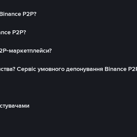
 Binance P2P?
ance P2P?
P2P-маркетплейси?
йства? Сервіс умовного депонування Binance P2
истувачами