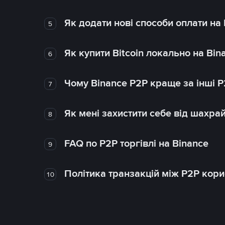
Як додати нові способи оплати на
5
Як купити Bitcoin локально на Bin
6
Чому Binance P2P краще за інші 
7
Як мені захистити себе від шахра
8
FAQ по P2P торгівлі на Binance
9
Політика транзакцій між P2P кор
10