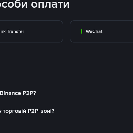
особи оплати
nk Transfer
WeChat
 Binance P2P?
 торговій P2P-зоні?