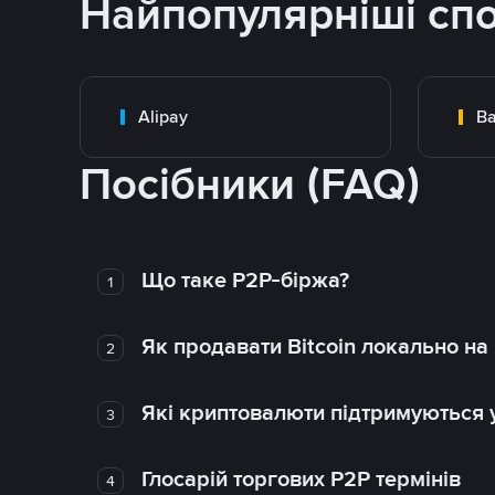
Найпопулярніші сп
Alipay
Ba
Посібники (FAQ)
Що таке P2P-біржа?
1
Як продавати Bitcoin локально на
2
Які криптовалюти підтримуються у
3
Глосарій торгових P2P термінів
4