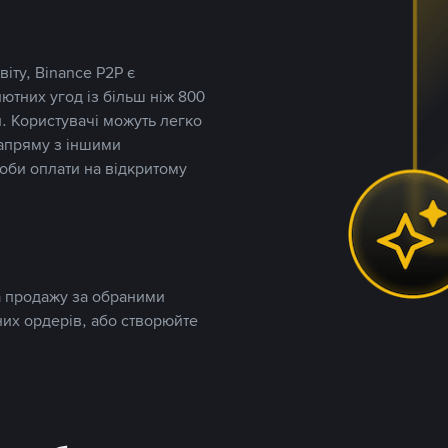
іту, Binance P2P є
тних угод із більш ніж 800
. Користувачі можуть легко
напряму з іншими
оби оплати на відкритому
та продажу за обраними
них ордерів, або створюйте