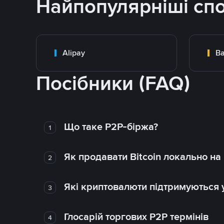
Найпопулярніші сп
Alipay
Ba
Посібники (FAQ)
Що таке P2P-біржа?
1
Як продавати Bitcoin локально на
2
Які криптовалюти підтримуються у
3
Глосарій торгових P2P термінів
4