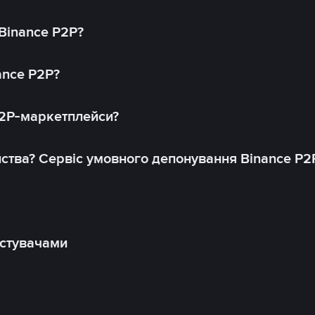
 Binance P2P?
ance P2P?
P2P-маркетплейси?
йства? Сервіс умовного депонування Binance P2
истувачами