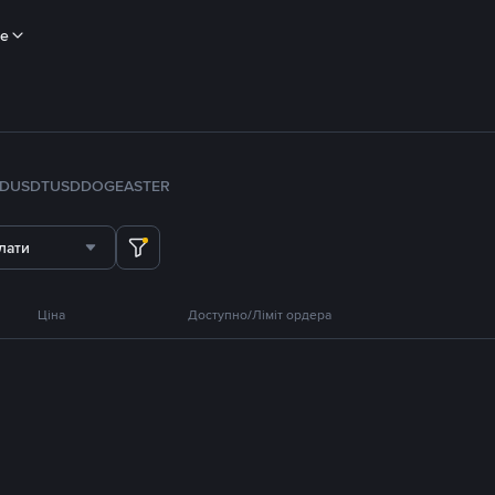
ше
FDUSD
TUSD
DOGE
ASTER
лати
Ціна
Доступно/Ліміт ордера