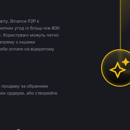
іту, Binance P2P є
тних угод із більш ніж 800
. Користувачі можуть легко
напряму з іншими
оби оплати на відкритому
та продажу за обраними
них ордерів, або створюйте