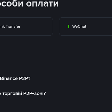
особи оплати
nk Transfer
WeChat
 Binance P2P?
 торговій P2P-зоні?