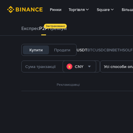
Ринки
Торгівля
Square
Біль
Застраховано
Експрес
P2P
Преміум
Купити
Продати
USDT
BTC
USDC
BNB
ETH
SOL
CNY
Усі способи оп
Рекламодавці