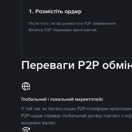
1. Розмістіть ордер
Після того, як ви розмістите P2P замовлення,
Binance P2P перекаже криптоактив.
Переваги P2P обмі
Глобальний і локальний маркетплейс
У той час як багато інших P2P-платформ орієнтован
P2P надає справді глобальний досвід торгівлі з пі
місцевих валют.