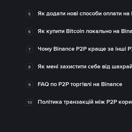
Як додати нові способи оплати на
5
Як купити Bitcoin локально на Bin
6
Чому Binance P2P краще за інші 
7
Як мені захистити себе від шахра
8
FAQ по P2P торгівлі на Binance
9
Політика транзакцій між P2P кор
10