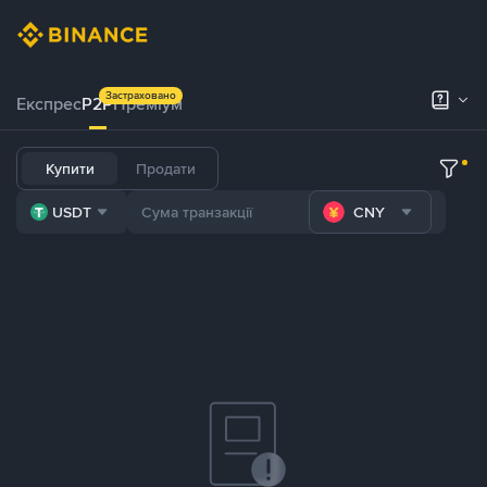
Застраховано
Експрес
P2P
Преміум
Купити
Продати
USDT
CNY