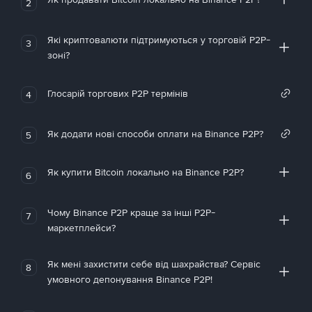
2
Які криптовалюти підтримуються у торговій P2P-
3
зоні?
Глосарій торгових P2P термінів
4
Як додати нові способи оплати на Binance P2P?
5
Як купити Bitcoin локально на Binance P2P?
6
Чому Binance P2P краще за інші P2P-
7
маркетплейси?
Як мені захистити себе від шахрайства? Сервіс
8
умовного депонування Binance P2P!