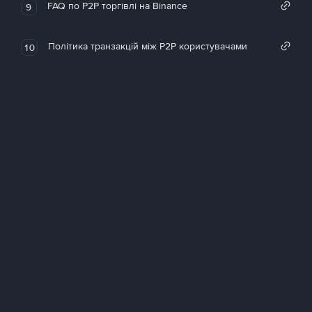
FAQ по P2P торгівлі на Binance
9
Політика транзакцій між P2P користувачами
10