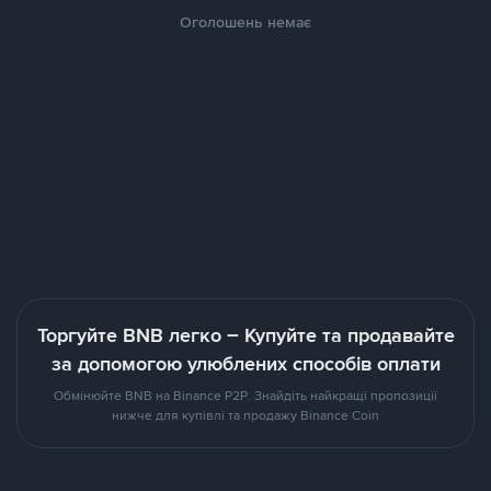
Оголошень немає
Торгуйте BNB легко – Купуйте та продавайте
за допомогою улюблених способів оплати
Обмінюйте BNB на Binance P2P. Знайдіть найкращі пропозиції
нижче для купівлі та продажу Binance Coin