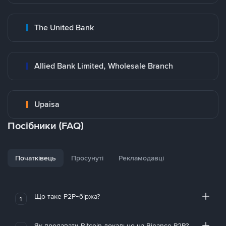
The United Bank
Allied Bank Limited, Wholesale Branch
Upaisa
Посібники (FAQ)
Початківець
Просунуті
Рекламодавці
Що таке P2P-біржа?
1
Як продавати Bitcoin локально на Binance P2P?