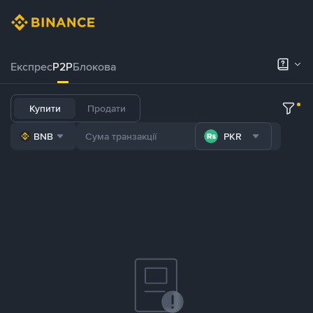
Експрес
P2P
Блокова
Купити
Продати
BNB
PKR