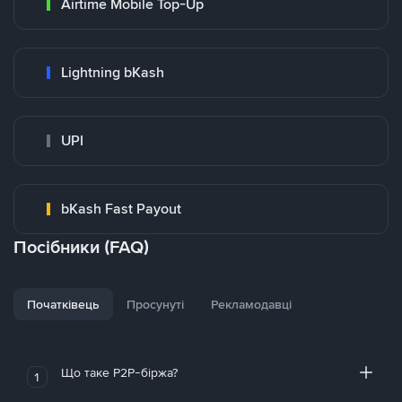
Airtime Mobile Top-Up
Lightning bKash
UPI
bKash Fast Payout
Посібники (FAQ)
Початківець
Просунуті
Рекламодавці
Що таке P2P-біржа?
1