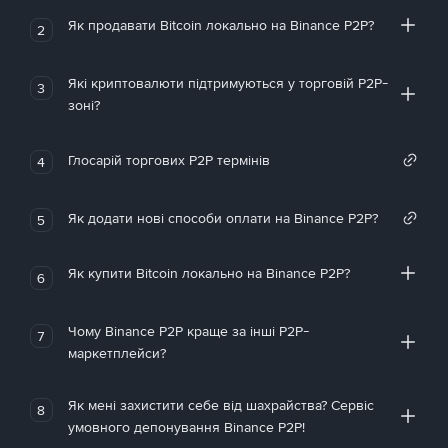
Як продавати Bitcoin локально на Binance P2P?
2
Які криптовалюти підтримуються у торговій P2P-
3
зоні?
Глосарій торгових P2P термінів
4
Як додати нові способи оплати на Binance P2P?
5
Як купити Bitcoin локально на Binance P2P?
6
Чому Binance P2P краще за інші P2P-
7
маркетплейси?
Як мені захистити себе від шахрайства? Сервіс
8
умовного депонування Binance P2P!