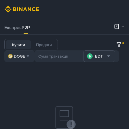
Експрес
P2P
Купити
Продати
DOGE
BDT