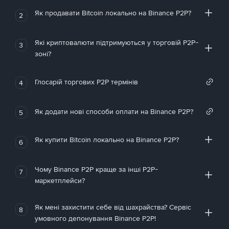
Як продавати Bitcoin локально на Binance P2P?
2
Які криптовалюти підтримуються у торговій P2P-
3
зоні?
Глосарій торгових P2P термінів
4
Як додати нові способи оплати на Binance P2P?
5
Як купити Bitcoin локально на Binance P2P?
6
Чому Binance P2P краще за інші P2P-
7
маркетплейси?
Як мені захистити себе від шахрайства? Сервіс
8
умовного депонування Binance P2P!