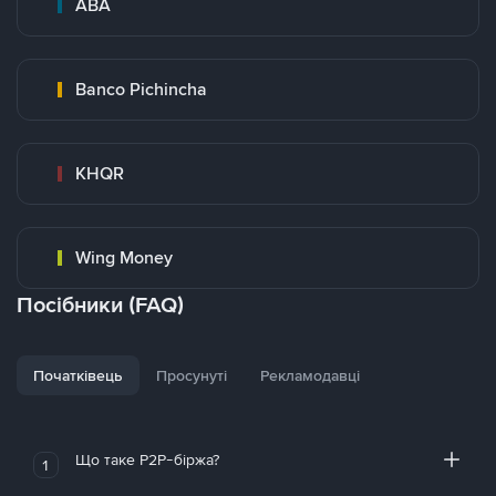
ABA
Banco Pichincha
KHQR
Wing Money
Посібники (FAQ)
Початківець
Просунуті
Рекламодавці
Що таке P2P-біржа?
1