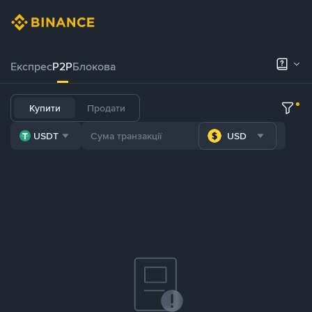
Експрес
P2P
Блокова
Купити
Продати
USDT
USD