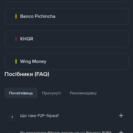
Banco Pichincha
KHQR
Wing Money
Посібники (FAQ)
Початківець
Просунуті
Рекламодавці
Що таке P2P-біржа?
1
Як продавати Bitcoin локально на Binance P2P?