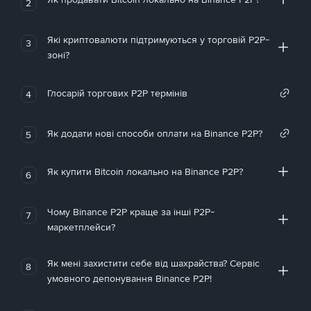
2
Які криптовалюти підтримуються у торговій P2P-
3
зоні?
Глосарій торгових P2P термінів
4
Як додати нові способи оплати на Binance P2P?
5
Як купити Bitcoin локально на Binance P2P?
6
Чому Binance P2P краще за інші P2P-
7
маркетплейси?
Як мені захистити себе від шахрайства? Сервіс
8
умовного депонування Binance P2P!