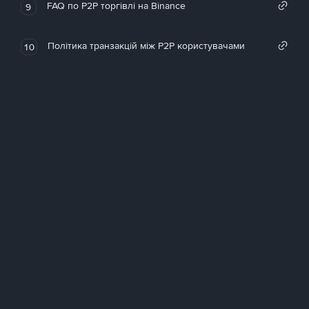
FAQ по P2P торгівлі на Binance
9
Політика транзакцій між P2P користувачами
10