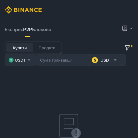
Експрес
P2P
Блокова
Купити
Продати
USDT
USD