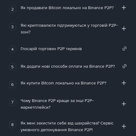
Як продавати Bitcoin локально на Binance P2P?
2
Які криптовалюти підтримуються у торговій P2P-
3
зоні?
Глосарій торгових P2P термінів
4
Як додати нові способи оплати на Binance P2P?
5
Як купити Bitcoin локально на Binance P2P?
6
Чому Binance P2P краще за інші P2P-
7
маркетплейси?
Як мені захистити себе від шахрайства? Сервіс
8
умовного депонування Binance P2P!