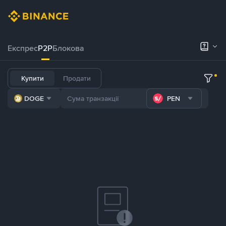
Експрес
P2P
Блокова
Купити
Продати
DOGE
PEN