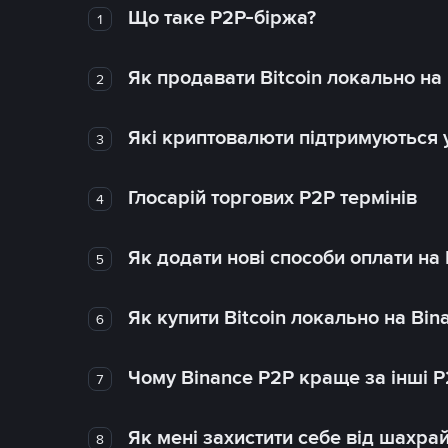
Що таке P2P-біржа?
1
Як продавати Bitcoin локально на
2
Які криптовалюти підтримуються у
3
Глосарій торгових P2P термінів
4
Як додати нові способи оплати на
5
Як купити Bitcoin локально на Bin
6
Чому Binance P2P краще за інші 
7
Як мені захистити себе від шахра
8