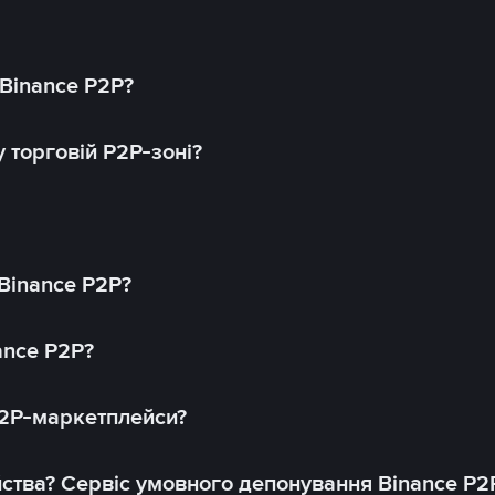
 Binance P2P?
 торговій P2P-зоні?
 Binance P2P?
ance P2P?
P2P-маркетплейси?
йства? Сервіс умовного депонування Binance P2