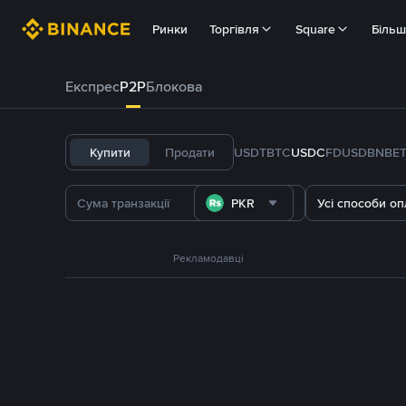
Ринки
Торгівля
Square
Біль
Експрес
P2P
Блокова
Купити
Продати
USDT
BTC
USDC
FDUSD
BNB
E
PKR
Усі способи оп
Рекламодавці