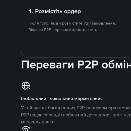
1. Розмістіть ордер
Після того, як ви розмістите P2P замовлення,
Binance P2P перекаже криптоактив.
Переваги P2P обмі
Глобальний і локальний маркетплейс
У той час як багато інших P2P-платформ орієнтован
P2P надає справді глобальний досвід торгівлі з пі
місцевих валют.