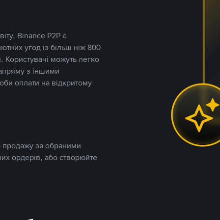
іту, Binance P2P є
тних угод із більш ніж 800
. Користувачі можуть легко
напряму з іншими
оби оплати на відкритому
та продажу за обраними
них ордерів, або створюйте