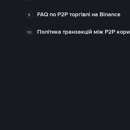
FAQ по P2P торгівлі на Binance
9
Політика транзакцій між P2P кор
10