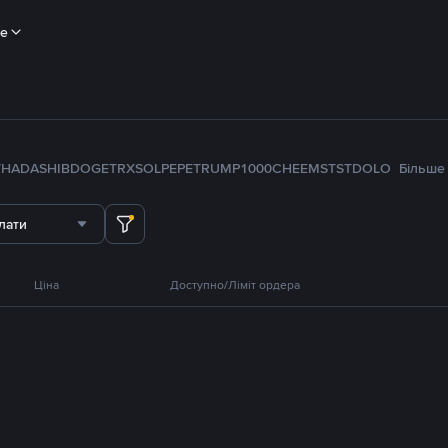
ше
TH
ADA
SHIB
DOGE
TRX
SOL
PEPE
TRUMP
1000CHEEMS
TST
DOLO
Більше
лати
Ціна
Доступно/Ліміт ордера