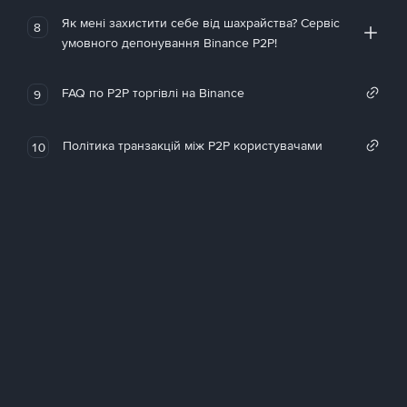
Як мені захистити себе від шахрайства? Сервіс
8
умовного депонування Binance P2P!
FAQ по P2P торгівлі на Binance
9
Політика транзакцій між P2P користувачами
10