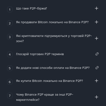
Що таке P2P-біржа?
1
Як продавати Bitcoin локально на Binance P2P?
2
Які криптовалюти підтримуються у торговій P2P-
3
зоні?
Глосарій торгових P2P термінів
4
Як додати нові способи оплати на Binance P2P?
5
Як купити Bitcoin локально на Binance P2P?
6
Чому Binance P2P краще за інші P2P-
7
маркетплейси?