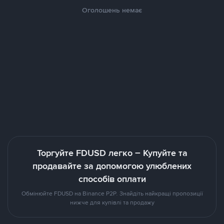
Оголошень немає
Торгуйте FDUSD легко – Купуйте та
продавайте за допомогою улюблених
способів оплати
Обмінюйте FDUSD на Binance P2P. Знайдіть найкращі пропозиції
нижче для купівлі та продажу