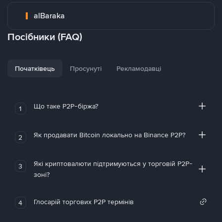
alBaraka
Посібники (FAQ)
Початківець
Просунуті
Рекламодавці
Що таке P2P-біржа?
1
Як продавати Bitcoin локально на Binance P2P?
2
Які криптовалюти підтримуються у торговій P2P-
3
зоні?
Глосарій торгових P2P термінів
4