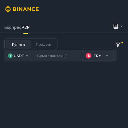
Експрес
P2P
Купити
Продати
USDT
TRY