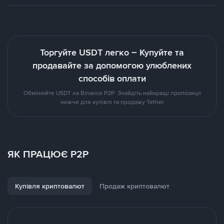
Торгуйте USDT легко – Купуйте та
продавайте за допомогою улюблених
способів оплати
Обмінюйте USDT на Binance P2P. Знайдіть найкращі пропозиції
нижче для купівлі та продажу Tether
ЯК ПРАЦЮЄ P2P
Купівля криптовалют
Продаж криптовалют