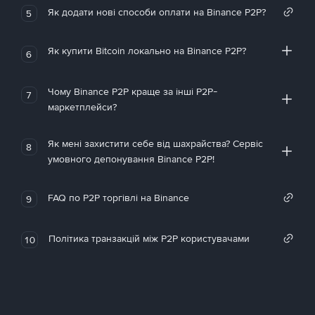
Як додати нові способи оплати на Binance P2P?
5
Як купити Bitcoin локально на Binance P2P?
6
Чому Binance P2P краще за інші P2P-
7
маркетплейси?
Як мені захистити себе від шахрайства? Сервіс
8
умовного депонування Binance P2P!
FAQ по P2P торгівлі на Binance
9
Політика транзакцій між P2P користувачами
10