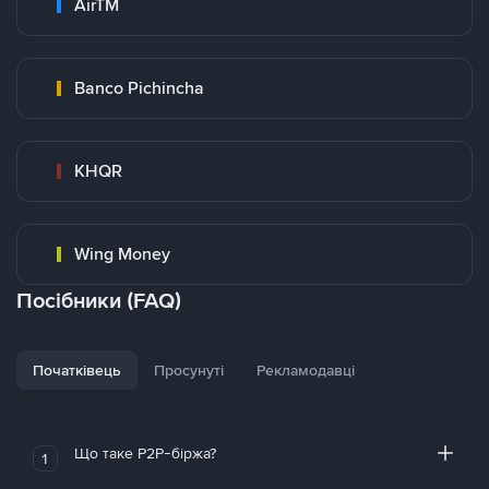
AirTM
Banco Pichincha
KHQR
Wing Money
Посібники (FAQ)
Початківець
Просунуті
Рекламодавці
Що таке P2P-біржа?
1