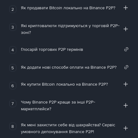
Як продавати Bitcoin локально на Binance P2P?
2
Які криптовалюти підтримуються у торговій P2P-
3
зоні?
Глосарій торгових P2P термінів
4
Як додати нові способи оплати на Binance P2P?
5
Як купити Bitcoin локально на Binance P2P?
6
Чому Binance P2P краще за інші P2P-
7
маркетплейси?
Як мені захистити себе від шахрайства? Сервіс
8
умовного депонування Binance P2P!